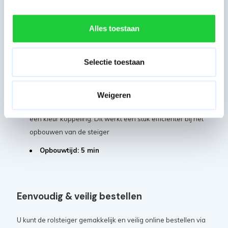
werkoppervlakte
Alle steigeronderdelen zijn later ook los na te
Alles toestaan
bestellen voor eventuele uitbreiding
Het platform heeft een maximaal draagvermogen van
250 kg
Selectie toestaan
Deze steiger is uit te breiden met de
voorloopleuning
190 cm
. Verplicht bij professioneel gebruik - norm 2018
Weigeren
De horizontale en diagonale schoren zijn voorzien van
een kleur koppeling. Dit werkt een stuk efficiënter bij het
opbouwen van de steiger
Opbouwtijd: 5 min
Eenvoudig & veilig bestellen
U kunt de rolsteiger gemakkelijk en veilig online bestellen via