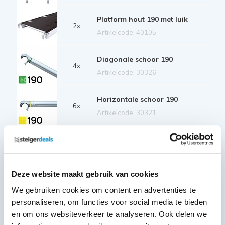
Platform hout 190 met luik
2x
Artikelcode: 40105
Diagonale schoor 190
4x
Artikelcode: 30326
Horizontale schoor 190
6x
Artikelcode: 30321
Telestabilisator 200 cm
2x
Artikelcode: 40212
Deze website maakt gebruik van cookies
Kantplankset aluminium 75x190
1x
We gebruiken cookies om content en advertenties te
Artikelcode: 40230
personaliseren, om functies voor social media te bieden
Wiel nylon + stalen spindel 20
en om ons websiteverkeer te analyseren. Ook delen we