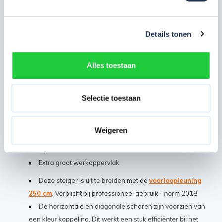
steiger makkelijk te verplaatsen is
Deze steiger is gekeurd en voorzien van een TÜV
certificaat en voldoet aan de NEN-EN 1004 norm
Details tonen
(Steigerklasse III)
Door de buis dikte van 50 mm en wanddikte van 2,2
Alles toestaan
mm creëert de steiger een veilige en stevige
werkoppervlakte
Alle steigeronderdelen zijn later ook los na te
Selectie toestaan
bestellen voor eventuele uitbreiding
Het platform heeft een maximaal draagvermogen van
Weigeren
250 kg
2 platformen naast elkaar vormen 135 cm
Extra groot werkoppervlak
Deze steiger is uit te breiden met de
voorloopleuning
250 cm
. Verplicht bij professioneel gebruik - norm 2018
De horizontale en diagonale schoren zijn voorzien van
een kleur koppeling. Dit werkt een stuk efficiënter bij het