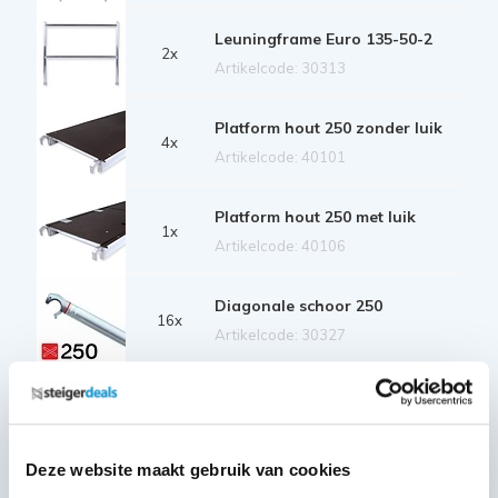
Leuningframe Euro 135-50-2
2x
Artikelcode: 30313
Platform hout 250 zonder luik
4x
Artikelcode: 40101
Platform hout 250 met luik
1x
Artikelcode: 40106
Diagonale schoor 250
16x
Artikelcode: 30327
Horizontale schoor 250
12x
Artikelcode: 30322
Deze website maakt gebruik van cookies
Telestabilisator 200 cm
2x