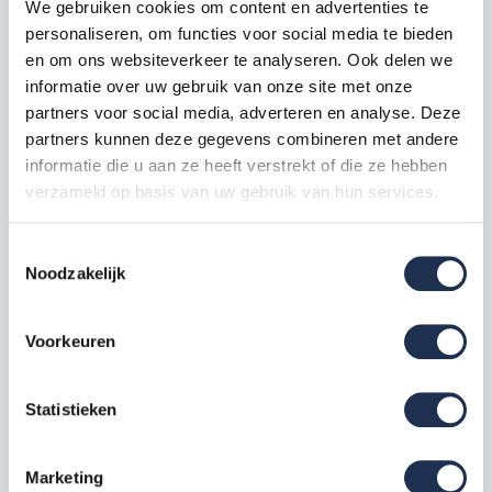
We gebruiken cookies om content en advertenties te
Artikelcode: 40212
personaliseren, om functies voor social media te bieden
Kantplankset aluminium
en om ons websiteverkeer te analyseren. Ook delen we
informatie over uw gebruik van onze site met onze
135x250
1x
partners voor social media, adverteren en analyse. Deze
Artikelcode: 40236
partners kunnen deze gegevens combineren met andere
Wiel nylon + stalen spindel 20
informatie die u aan ze heeft verstrekt of die ze hebben
cm
4x
verzameld op basis van uw gebruik van hun services.
Artikelcode: 40209
* De foto's kunnen afwijken van de tekst
Toestemmingsselectie
Noodzakelijk
Extra informatie
Voorkeuren
Onze Euro rolsteigers hebben een conische
Statistieken
verbindingspen, waardoor deze nog makkelijker is in de
opbouw
Gemaakt van licht gewicht aluminium waardoor de
Marketing