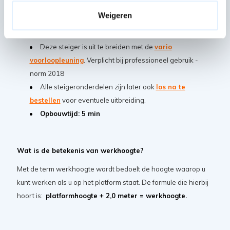
De horizontale en diagonale schoren van een
rolsteiger zijn gemarkeerd met een kleur waardoor het
Weigeren
simpel is om de steiger op te bouwen.
Deze steiger is uit te breiden met de
vario
voorloopleuning
. Verplicht bij professioneel gebruik -
norm 2018
Alle steigeronderdelen zijn later ook
los na te
bestellen
voor eventuele uitbreiding.
Opbouwtijd: 5 min
Wat is de betekenis van werkhoogte?
Met de term werkhoogte wordt bedoelt de hoogte waarop u
kunt werken als u op het platform staat. De formule die hierbij
hoort is:
platformhoogte + 2,0 meter = werkhoogte.