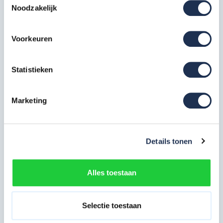
Noodzakelijk
Extra informatie
Voorkeuren
Alle onderdelen van onze rolsteigers voldoen aan de
regel en wetgeving, voorzien van
een TÜV certificaat
en
Statistieken
voldoen aan de NEN-EN 1004 norm (Steigerklasse II).
Hierdoor bent u verzekerd van kwaliteit en veiligheid van
Marketing
de materialen & ontvangt u ook nog eens 5 jaar
fabrieksgarantie bij ons.
De steiger heeft een buisdikte van 50 mm en een
Details tonen
wanddikte van 2,2 mm wat uitzonderlijke sterk en robuust
is.
Alles toestaan
Gemaakt van hoogwaardig lichtgewicht aluminium
waardoor het opbouwen van de rolsteiger een en
verplaatsen van materiaal een stuk sneller en
Selectie toestaan
gemakkelijker gaat.