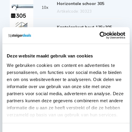
Horizontale schoor 305
10x
Artikelcode: 30323
Kantplankset hout 135x305
1x
Artikelcode: 40227
Telestabilisator 300 cm
2x
Deze website maakt gebruik van cookies
Artikelcode: 40213
We gebruiken cookies om content en advertenties te
personaliseren, om functies voor social media te bieden
Wiel rubber + stalen spindel 20
en om ons websiteverkeer te analyseren. Ook delen we
cm
4x
informatie over uw gebruik van onze site met onze
Artikelcode: 40204
partners voor social media, adverteren en analyse. Deze
Borgclip
partners kunnen deze gegevens combineren met andere
20x
Artikelcode: 30342
informatie die u aan ze heeft verstrekt of die ze hebben
verzameld op basis van uw gebruik van hun services.
*De weergegeven afbeelding dient als impressie en kan in
samenstelling afwijken van het artikel.
Toestemmingsselectie