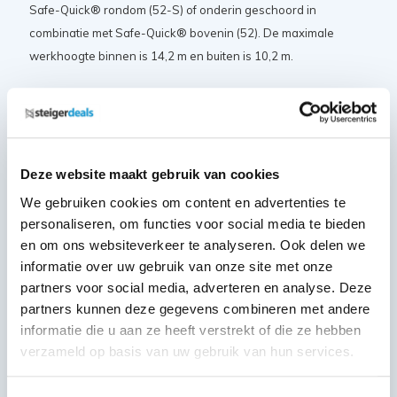
Safe-Quick® rondom (52-S) of onderin geschoord in
combinatie met Safe-Quick® bovenin (52). De maximale
werkhoogte binnen is 14,2 m en buiten is 10,2 m.
Certificaten en normeringen
De Altrex RS Tower 51 rolsteiger beschikt over de volgende
keurmerken en certificaten:
Deze website maakt gebruik van cookies
VGS veiligheidsgarantie
We gebruiken cookies om content en advertenties te
personaliseren, om functies voor social media te bieden
Nederlandse warenwet
en om ons websiteverkeer te analyseren. Ook delen we
NEN 2484
informatie over uw gebruik van onze site met onze
Europese EN 131 norm
partners voor social media, adverteren en analyse. Deze
TÜV certificaat
partners kunnen deze gegevens combineren met andere
EN 1004-1 class 3
informatie die u aan ze heeft verstrekt of die ze hebben
EN 1004-2
verzameld op basis van uw gebruik van hun services.
Deze samenstelling bestaat uit: