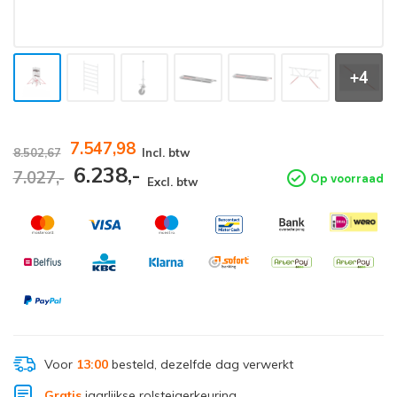
+4
7.547,98
8.502,67
Incl. btw
6.238,-
7.027,-
Op voorraad
Excl. btw
Voor
13:00
besteld, dezelfde dag verwerkt
Gratis
jaarlijkse rolsteigerkeuring