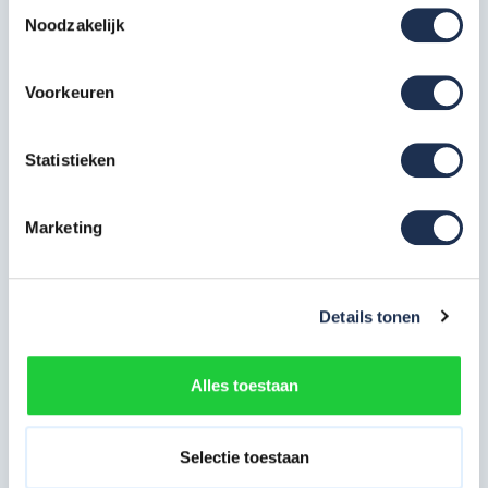
Toestemmingsselectie
Noodzakelijk
Opbouwframe breed 135-28-7
RS5
6x
Voorkeuren
Artikelcode: 301607
Wielstaander met wiel 200 mm
Statistieken
RS5
4x
Artikelcode: 511230
Platform Fiber-Deck 305 met
Marketing
luik RS5
2x
Artikelcode: 305410
Platform Fiber-Deck 305 zonder
Details tonen
luik RS5
1x
Artikelcode: 305420
Alles toestaan
Safe-Quick Guardrail 305 RS
4x
Artikelcode: 360267
Selectie toestaan