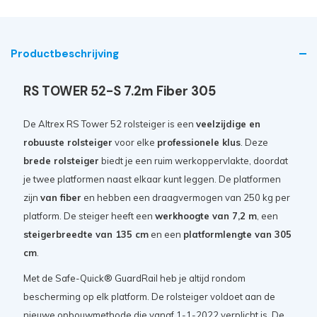
Productbeschrijving
RS TOWER 52-S 7.2m Fiber 305
De Altrex RS Tower 52 rolsteiger is een
veelzijdige en
robuuste rolsteiger
voor elke
professionele klus
. Deze
brede rolsteiger
biedt je een ruim werkoppervlakte, doordat
je twee platformen naast elkaar kunt leggen. De platformen
zijn
van fiber
en hebben een draagvermogen van 250 kg per
platform. De steiger heeft een
werkhoogte van 7,2 m
, een
steigerbreedte van 135 cm
en een
platformlengte van 305
cm
.
Met de Safe-Quick® GuardRail heb je altijd rondom
bescherming op elk platform. De rolsteiger voldoet aan de
nieuwe opbouwmethode die vanaf 1-1-2022 verplicht is. De