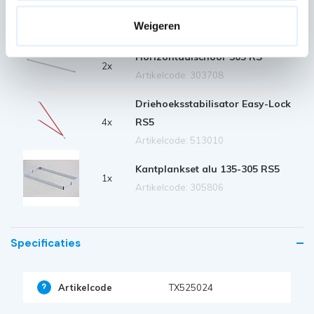
Diagonaalschoor 305 RS5 rood
4x
Artikelcode: 303742
Weigeren
Horizontaalschoor 305 RS
2x
Artikelcode: 303708
Driehoeksstabilisator Easy-Lock
RS5
4x
Artikelcode: 513010
Kantplankset alu 135-305 RS5
1x
Artikelcode: 305806
Specificaties
Artikelcode
TX525024