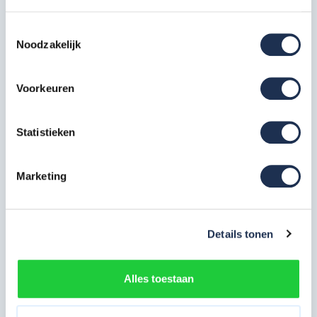
Opbouwframe breed 135-28-7
Toestemmingsselectie
Noodzakelijk
RS5
2x
Artikelcode: 301607
Opbouwframe breed 135-28-4
Voorkeuren
RS5
2x
Artikelcode: 301604
Statistieken
Wielstaander met wiel 200 mm
RS5
4x
Marketing
Artikelcode: 511230
Platform Fiber-Deck 245 met
luik RS5
1x
Artikelcode: 305310
Details tonen
Platform Fiber-Deck 245 zonder
luik RS5
1x
Alles toestaan
Artikelcode: 305320