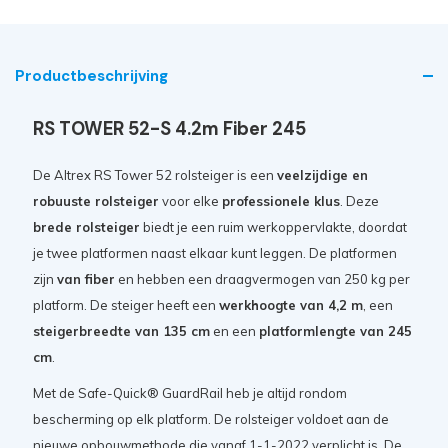
Productbeschrijving
RS TOWER 52-S 4.2m Fiber 245
De Altrex RS Tower 52 rolsteiger is een
veelzijdige en
robuuste rolsteiger
voor elke
professionele klus
. Deze
brede rolsteiger
biedt je een ruim werkoppervlakte, doordat
je twee platformen naast elkaar kunt leggen. De platformen
zijn
van fiber
en hebben een draagvermogen van 250 kg per
platform. De steiger heeft een
werkhoogte van 4,2 m
, een
steigerbreedte van 135 cm
en een
platformlengte van 245
cm
.
Met de Safe-Quick® GuardRail heb je altijd rondom
bescherming op elk platform. De rolsteiger voldoet aan de
nieuwe opbouwmethode die vanaf 1-1-2022 verplicht is. De