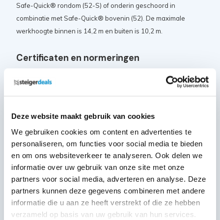
Safe-Quick® rondom (52-S) of onderin geschoord in
combinatie met Safe-Quick® bovenin (52). De maximale
werkhoogte binnen is 14,2 m en buiten is 10,2 m.
Certificaten en normeringen
De Altrex RS Tower 51 rolsteiger beschikt over de volgende
keurmerken en certificaten:
VGS veiligheidsgarantie
Deze website maakt gebruik van cookies
Nederlandse warenwet
We gebruiken cookies om content en advertenties te
NEN 2484
personaliseren, om functies voor social media te bieden
Europese EN 131 norm
en om ons websiteverkeer te analyseren. Ook delen we
TÜV certificaat
informatie over uw gebruik van onze site met onze
EN 1004-1 class 3
partners voor social media, adverteren en analyse. Deze
EN 1004-2
partners kunnen deze gegevens combineren met andere
informatie die u aan ze heeft verstrekt of die ze hebben
Deze samenstelling bestaat uit:
verzameld op basis van uw gebruik van hun services.