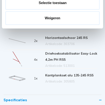
Safe-Quick Guardrail 245 RS
Selectie toestaan
2x
Artikelcode: 360266
Weigeren
Diagonaalschoor 245 RS5 rood
4x
Artikelcode: 303727
Horizontaalschoor 245 RS
2x
Artikelcode: 303706
Driehoeksstabilisator Easy-Lock
4,2m PH RS5
4x
Artikelcode: 513001
Kantplankset alu 135-245 RS5
1x
Artikelcode: 305805
Specificaties