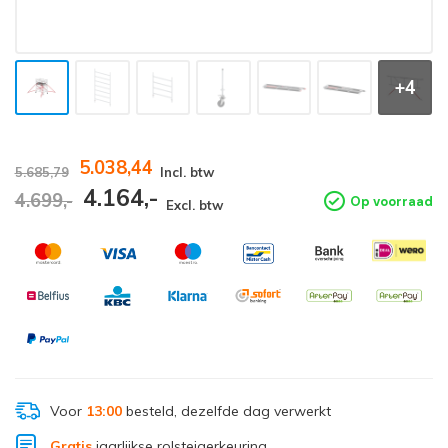
+4
5.038,44
5.685,79
Incl. btw
4.164,-
4.699,-
Op voorraad
Excl. btw
Voor
13:00
besteld, dezelfde dag verwerkt
Gratis
jaarlijkse rolsteigerkeuring