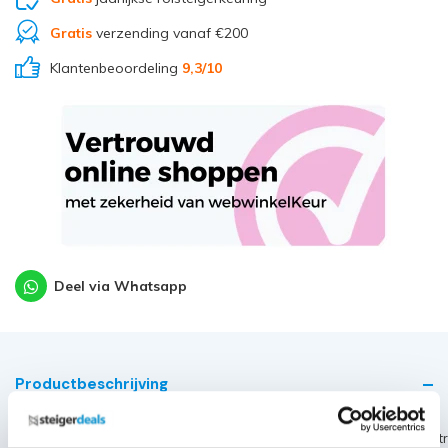
Gratis
verzending vanaf €200
Klantenbeoordeling
9,3
/10
Deel via Whatsapp
Productbeschrijving
~~https://cdn.webshopapp.com/shops/189476/files/441051919/alt