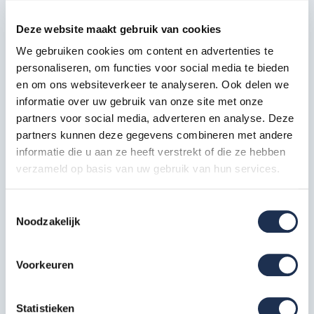
logo-data1-photoroompng-photoroom.png
Deze website maakt gebruik van cookies
We gebruiken cookies om content en advertenties te
Specificaties
personaliseren, om functies voor social media te bieden
en om ons websiteverkeer te analyseren. Ook delen we
informatie over uw gebruik van onze site met onze
Artikelcode
301607
partners voor social media, adverteren en analyse. Deze
Maximale
partners kunnen deze gegevens combineren met andere
14 meter
werkhoogte in m
informatie die u aan ze heeft verstrekt of die ze hebben
verzameld op basis van uw gebruik van hun services.
Breedte in cm
135 cm
Platformlengte in
Toestemmingsselectie
305 cm
cm
Noodzakelijk
Dubbelzijdig (bij
Voorloopleuning
losstaand gebruik)
Voorkeuren
Type gebruik
Professioneel
Statistieken