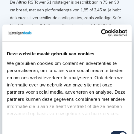
De Altrex RS Tower 51 rolsteiger is beschikbaar in 75 en 90
cm breed, met een platformlengte van 1,85 of 2,45 m. Je hebt
de keuze uit verschillende configuraties, zoals volledige Safe-
Quick® rondom (51-S voor 75 cm breed, en 51 PLUS-S voor
90 cm breed), of onderin geschoord in combinatie met Safe-
Quick® bovenin (51 voor 75 cm breed, of 51 PLUS voor 90 cm
breed). De maximale werkhoogte is 10,2 m zowel binnen als
Deze website maakt gebruik van cookies
buiten.
We gebruiken cookies om content en advertenties te
personaliseren, om functies voor social media te bieden
Certificaten en normeringen
en om ons websiteverkeer te analyseren. Ook delen we
informatie over uw gebruik van onze site met onze
De Altrex RS Tower 51 rolsteiger beschikt over de volgende
partners voor social media, adverteren en analyse. Deze
keurmerken en certificaten:
partners kunnen deze gegevens combineren met andere
VGS veiligheidsgarantie
informatie die u aan ze heeft verstrekt of die ze hebben
Nederlandse warenwet
verzameld op basis van uw gebruik van hun services.
NEN 2484
Europese EN 131 norm
Toestemmingsselectie