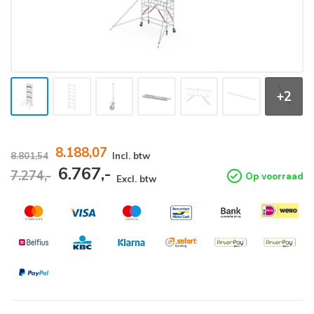
+2
8.188,07
8.801,54
Incl. btw
6.767,-
7.274,-
Op voorraad
Excl. btw