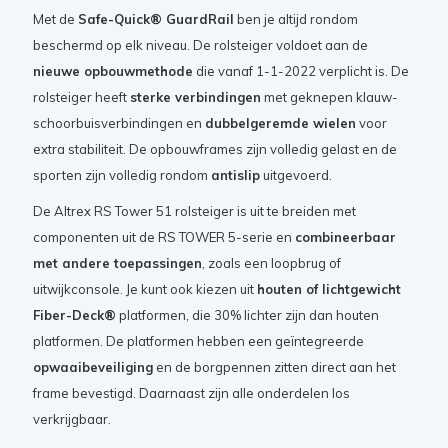
Met de
Safe-Quick® GuardRail
ben je altijd rondom
beschermd op elk niveau. De rolsteiger voldoet aan de
nieuwe opbouwmethode
die vanaf 1-1-2022 verplicht is. De
rolsteiger heeft
sterke verbindingen
met geknepen klauw-
schoorbuisverbindingen en
dubbelgeremde wielen
voor
extra stabiliteit. De opbouwframes zijn volledig gelast en de
sporten zijn volledig rondom
antislip
uitgevoerd.
De Altrex RS Tower 51 rolsteiger is uit te breiden met
componenten uit de RS TOWER 5-serie en
combineerbaar
met andere toepassingen
, zoals een loopbrug of
uitwijkconsole. Je kunt ook kiezen uit
houten of lichtgewicht
Fiber-Deck®
platformen, die 30% lichter zijn dan houten
platformen. De platformen hebben een geïntegreerde
opwaaibeveiliging
en de borgpennen zitten direct aan het
frame bevestigd. Daarnaast zijn alle onderdelen los
verkrijgbaar.