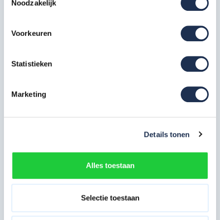
Noodzakelijk
TÜV certificaat
EN 1004-1 class 3
EN 1004-2
Voorkeuren
Deze samenstelling bestaat uit:
Statistieken
Opbouwframe smal 75-28-7
RS5
8x
Marketing
Artikelcode: 301107
Wielstaander met wiel 200 mm
Details tonen
RS5
4x
Artikelcode: 511230
Platform Fiber-Deck 185 met
Alles toestaan
luik RS5
3x
Artikelcode: 305210
Selectie toestaan
Safe-Quick Guardrail 185 RS
8x
Artikelcode: 360265