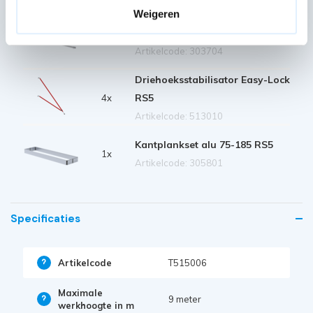
Weigeren
Horizontaalschoor 185 RS
2x
Artikelcode: 303704
Driehoeksstabilisator Easy-Lock
RS5
4x
Artikelcode: 513010
Kantplankset alu 75-185 RS5
1x
Artikelcode: 305801
Specificaties
Artikelcode
T515006
Maximale
9 meter
werkhoogte in m