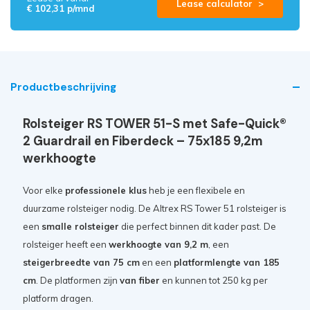
Lease calculator >
€ 102,31 p/mnd
Productbeschrijving
Rolsteiger RS TOWER 51-S met Safe-Quick®
2 Guardrail en Fiberdeck – 75x185 9,2m
werkhoogte
Voor elke
professionele klus
heb je een flexibele en
duurzame rolsteiger nodig. De Altrex RS Tower 51 rolsteiger is
een
smalle rolsteiger
die perfect binnen dit kader past. De
rolsteiger heeft een
werkhoogte van 9,2 m
, een
steigerbreedte van 75 cm
en een
platformlengte van 185
cm
. De platformen zijn
van fiber
en kunnen tot 250 kg per
platform dragen.