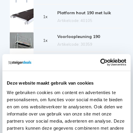
Platform hout 190 met luik
1x
Artikelcode: 40105
Voorloopleuning 190
1x
Artikelcode: 30359
Diagonale schoor 190
2x
Artikelcode: 30326
Deze website maakt gebruik van cookies
Horizontale schoor 190
2x
Artikelcode: 30321
We gebruiken cookies om content en advertenties te
personaliseren, om functies voor social media te bieden
en om ons websiteverkeer te analyseren. Ook delen we
Kantplankset aluminium 75x190
1x
informatie over uw gebruik van onze site met onze
Artikelcode: 40230
partners voor social media, adverteren en analyse. Deze
Wiel nylon + stalen spindel 20
partners kunnen deze gegevens combineren met andere