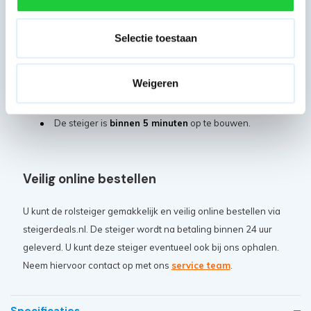
(Steigerklasse III).
Alle steigeronderdelen zijn ook
los te bestellen.
Selectie toestaan
Al onze steigers zijn gemaakt van aluminium en
daarom licht van gewicht en makkelijk verrijdbaar.
Weigeren
Buisdikte van 2,2 mm staat garant voor een veilige
steiger.
De steiger is
binnen 5 minuten
op te bouwen.
Veilig online bestellen
U kunt de rolsteiger gemakkelijk en veilig online bestellen via
steigerdeals.nl. De steiger wordt na betaling binnen 24 uur
geleverd. U kunt deze steiger eventueel ook bij ons ophalen.
Neem hiervoor contact op met ons
service team
.
Specificaties