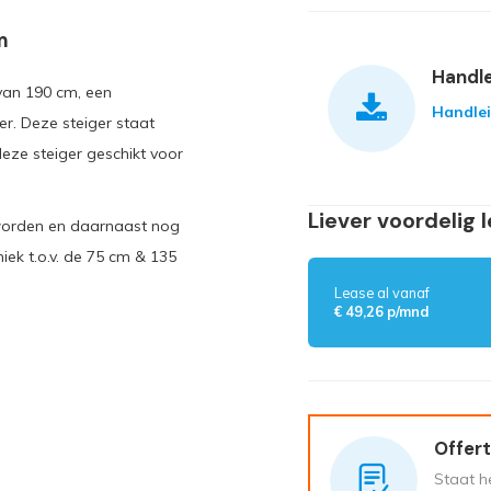
m
Handle
 van 190 cm, een
Handle
r. Deze steiger staat
eze steiger geschikt voor
Liever voordelig 
 worden en daarnaast nog
iek t.o.v. de 75 cm & 135
Lease al vanaf
€ 49,26 p/mnd
Offert
Staat he