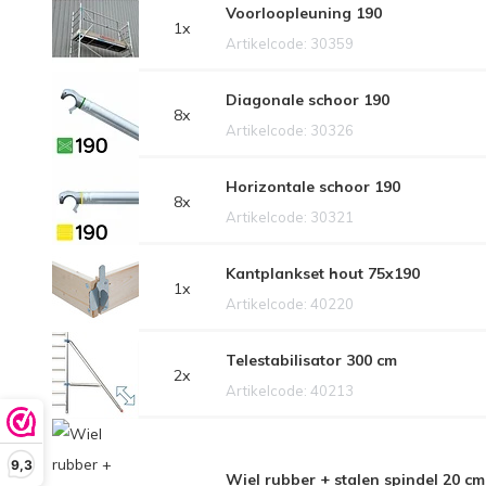
Voorloopleuning 190
1x
Artikelcode: 30359
Diagonale schoor 190
8x
Artikelcode: 30326
Horizontale schoor 190
8x
Artikelcode: 30321
Kantplankset hout 75x190
1x
Artikelcode: 40220
Telestabilisator 300 cm
2x
Artikelcode: 40213
9,3
Wiel rubber + stalen spindel 20 cm