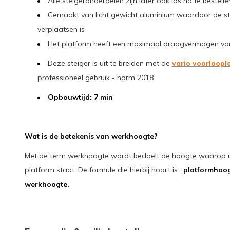
Alle steigeronderdelen zijn later ook los na te bestell
Gemaakt van licht gewicht aluminium waardoor de ste
verplaatsen is
Het platform heeft een maximaal draagvermogen va
Deze steiger is uit te breiden met de
vario voorloopl
professioneel gebruik - norm 2018
Opbouwtijd: 7 min
Wat is de betekenis van werkhoogte?
Met de term werkhoogte wordt bedoelt de hoogte waarop u 
platform staat. De formule die hierbij hoort is:
platformhoog
werkhoogte.