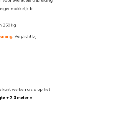
en voor eventuele uitbreiding
iger makkelijk te
n 250 kg
euning
. Verplicht bij
kunt werken als u op het
te + 2,0 meter =