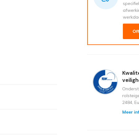
specifi
afwerki
werkda
Of
Kwalit
veilig
Onderst
rolstei
2484, E
Meer in