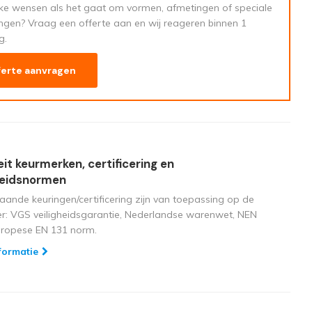
eke wensen als het gaat om vormen, afmetingen of speciale
ngen? Vraag een offerte aan en wij reageren binnen 1
g.
ferte aanvragen
eit keurmerken, certificering en
heidsnormen
aande keuringen/certificering zijn van toepassing op de
ger: VGS veiligheidsgarantie, Nederlandse warenwet, NEN
uropese EN 131 norm.
formatie