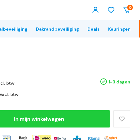
0
albeveiliging
Dakrandbeveiliging
Deals
Keuringen
1-3 dagen
ncl. btw
Excl. btw
In mijn winkelwagen