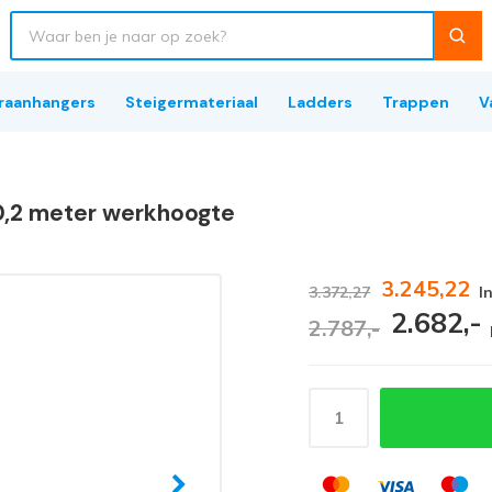
raanhangers
Steigermateriaal
Ladders
Trappen
V
10,2 meter werkhoogte
3.245,22
3.372,27
I
2.682,-
2.787,-