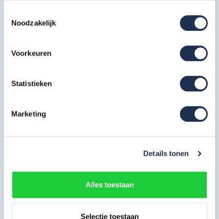
Toestemmingsselectie
Opbouwframe 90-7
8x
Noodzakelijk
Artikelcode: PAN-SGM-OF-90-7
Platform lichtgewicht 305 met
Voorkeuren
luik
3x
Artikelcode: PAN-SGM-PLT-305-
Statistieken
ML-C
Voorloopleuning 305 cm
3x
Artikelcode: PAN-SGM-VL-305
Marketing
Diagonale schoor 305 cm
2x
Artikelcode: PAN-SGM-DS-305
Details tonen
Horizontale schoor 305 cm
2x
Artikelcode: PAN-SGM-HS-305
Alles toestaan
Stabilisator universeel (vanaf
6,2 m platformhoogte)
2x
Selectie toestaan