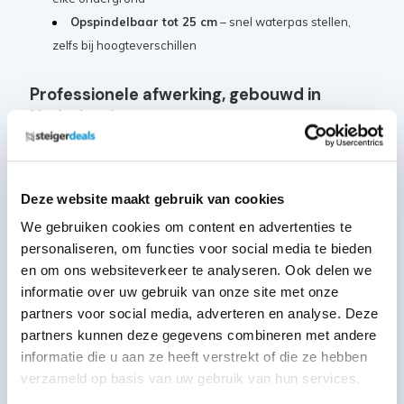
Opspindelbaar tot 25 cm
– snel waterpas stellen,
zelfs bij hoogteverschillen
Professionele afwerking, gebouwd in
Nederland
De Panthera Pro is
geproduceerd in Nederland
en wordt
geleverd met
5 jaar garantie
. Dankzij de hoogwaardige
Deze website maakt gebruik van cookies
afwerking en modulaire opbouw is deze rolsteiger eenvoudig
We gebruiken cookies om content en advertenties te
uit te breiden met accessoires
, zoals uitwijkconsoles en
personaliseren, om functies voor social media te bieden
loopbruggen.
en om ons websiteverkeer te analyseren. Ook delen we
informatie over uw gebruik van onze site met onze
Samenstelling:
partners voor social media, adverteren en analyse. Deze
partners kunnen deze gegevens combineren met andere
MAANDDEAL: Steigerwiel Nylon
informatie die u aan ze heeft verstrekt of die ze hebben
+ stalen spindel - ø200mm
4x
verzameld op basis van uw gebruik van hun services.
Artikelcode: PAN-SGM-WL-200N