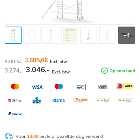
+4
3.685,66
3.961,54
Incl. btw
3.046,-
3.274,-
Op voorraad
Excl. btw
Voor
13:00
besteld, dezelfde dag verwerkt