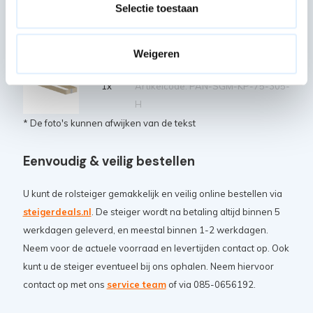
Selectie toestaan
Stabilisator tot 4,2 m
platformhoogte
4x
Artikelcode: PAN-SGM-STAB-42M
Weigeren
Kantplank enkel 305 hout
1x
Artikelcode: PAN-SGM-KP-75-305-
H
* De foto's kunnen afwijken van de tekst
Eenvoudig & veilig bestellen
U kunt de rolsteiger gemakkelijk en veilig online bestellen via
steigerdeals.nl
. De steiger wordt na betaling altijd binnen 5
werkdagen geleverd, en meestal binnen 1-2 werkdagen.
Neem voor de actuele voorraad en levertijden contact op. Ook
kunt u de steiger eventueel bij ons ophalen. Neem hiervoor
contact op met ons
service team
of via 085-0656192.