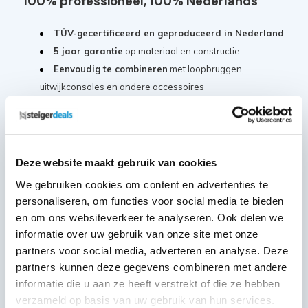
100% professioneel, 100% Nederlands
TÜV-gecertificeerd en geproduceerd in Nederland
5 jaar garantie
op materiaal en constructie
Eenvoudig te combineren
met loopbruggen,
uitwijkconsoles en andere accessoires
Voldoet aan de nieuwste
Arbo-richtlijnen
Conform de
Europese norm EN 1004 Klasse III
Klaar voor iedere klus, waar dan ook
Deze website maakt gebruik van cookies
We gebruiken cookies om content en advertenties te
Of je nu werkt op een bouwplaats, bij renovaties of in de
personaliseren, om functies voor social media te bieden
industrie: met de Panthera Pro heb je alles in huis om
en om ons websiteverkeer te analyseren. Ook delen we
vrijstaand, veilig en flexibel te werken.
informatie over uw gebruik van onze site met onze
partners voor social media, adverteren en analyse. Deze
Samenstelling:
partners kunnen deze gegevens combineren met andere
informatie die u aan ze heeft verstrekt of die ze hebben
MAANDDEAL: Steigerwiel Nylon
verzameld op basis van uw gebruik van hun services.