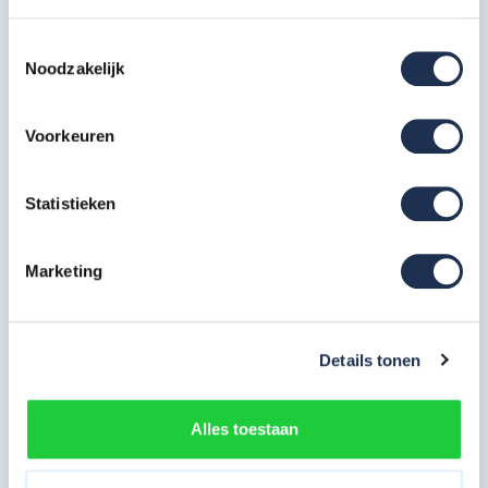
+ stalen spindel - ø200mm
4x
Artikelcode: PAN-SGM-WL-200N
Toestemmingsselectie
Noodzakelijk
Opbouwframe 75-7
4x
Artikelcode: PAN-SGM-OF-75-7
Voorkeuren
Platform 305 met luik
1x
Artikelcode: PAN-SGM-PLT-305-ML
Statistieken
Voorloopleuning 305 cm
Marketing
2x
Artikelcode: PAN-SGM-VL-305
Diagonale schoor 305 cm
Details tonen
2x
Artikelcode: PAN-SGM-DS-305
Alles toestaan
Horizontale schoor 305 cm
2x
Artikelcode: PAN-SGM-HS-305