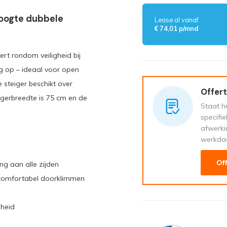
hoogte dubbele
Lease al vanaf
€ 74,01 p/mnd
rt rondom veiligheid bij
dig op – ideaal voor open
steiger beschikt over
Offert
igerbreedte is 75 cm en de
Staat he
specifi
afwerki
werkda
Of
ng aan alle zijden
 comfortabel doorklimmen
gheid