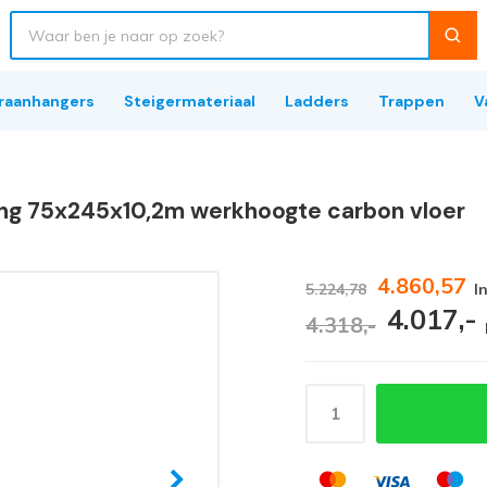
raanhangers
Steigermateriaal
Ladders
Trappen
V
ng 75x245x10,2m werkhoogte carbon vloer
4.860,57
5.224,78
I
4.017,-
4.318,-