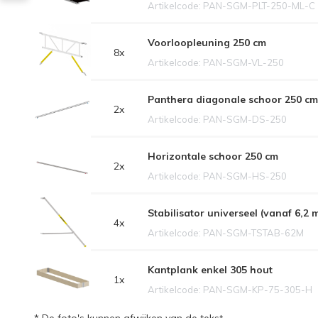
Artikelcode: PAN-SGM-PLT-250-ML-C
Voorloopleuning 250 cm
8x
Artikelcode: PAN-SGM-VL-250
Panthera diagonale schoor 250 cm
2x
Artikelcode: PAN-SGM-DS-250
Horizontale schoor 250 cm
2x
Artikelcode: PAN-SGM-HS-250
Stabilisator universeel (vanaf 6,2
4x
Artikelcode: PAN-SGM-TSTAB-62M
Kantplank enkel 305 hout
1x
Artikelcode: PAN-SGM-KP-75-305-H