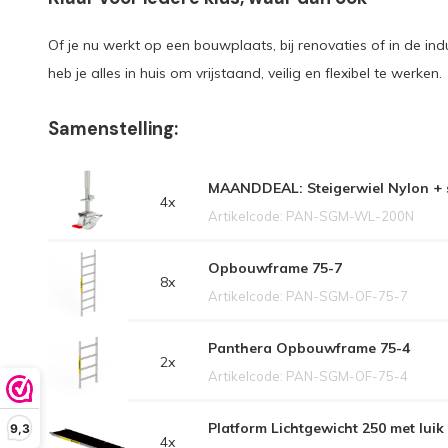
Of je nu werkt op een bouwplaats, bij renovaties of in de in
heb je alles in huis om vrijstaand, veilig en flexibel te werken.
Samenstelling:
MAANDDEAL: Steigerwiel Nylon + s
4x
Artikelcode: PAN-SGM-WL-200N
Opbouwframe 75-7
8x
Artikelcode: PAN-SGM-OF-75-7
Panthera Opbouwframe 75-4
2x
Artikelcode: PAN-SGM-OF-75-4
Platform Lichtgewicht 250 met luik
9,3
4x