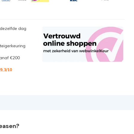
 dezelfde dag
steigerkeuring
anaf €200
9,3
/10
leasen?