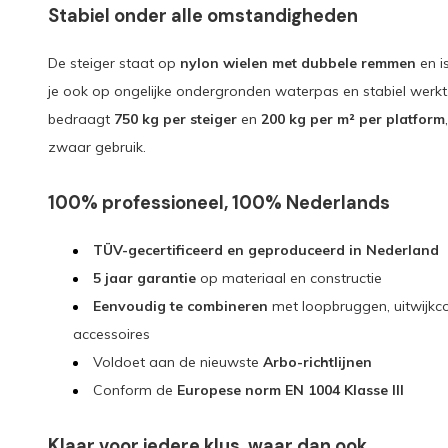
Stabiel onder alle omstandigheden
De steiger staat op
nylon wielen met dubbele remmen
en i
je ook op ongelijke ondergronden waterpas en stabiel werkt
bedraagt
750 kg per steiger
en
200 kg per m² per platform
zwaar gebruik.
100% professioneel, 100% Nederlands
TÜV-gecertificeerd en geproduceerd in Nederland
5 jaar garantie
op materiaal en constructie
Eenvoudig te combineren
met loopbruggen, uitwijkc
accessoires
Voldoet aan de nieuwste
Arbo-richtlijnen
Conform de
Europese norm EN 1004 Klasse III
Klaar voor iedere klus, waar dan ook