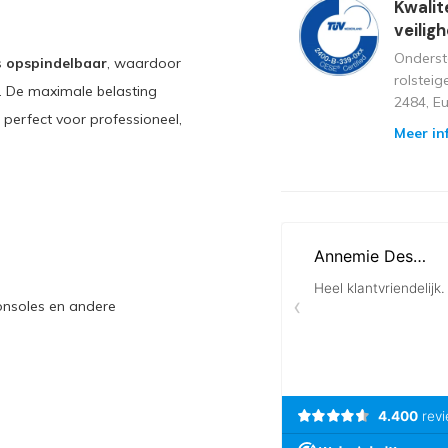
Kwalit
veilig
Onderst
s
opspindelbaar
, waardoor
rolstei
. De maximale belasting
2484, E
, perfect voor professioneel,
Meer in
onsoles en andere