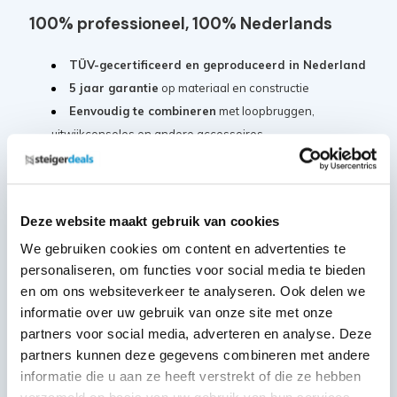
100% professioneel, 100% Nederlands
TÜV-gecertificeerd en geproduceerd in Nederland
5 jaar garantie
op materiaal en constructie
Eenvoudig te combineren
met loopbruggen,
uitwijkconsoles en andere accessoires
Voldoet aan de nieuwste
Arbo-richtlijnen
Conform de
Europese norm EN 1004 Klasse III
Deze website maakt gebruik van cookies
Klaar voor iedere klus, waar dan ook
We gebruiken cookies om content en advertenties te
Of je nu werkt op een bouwplaats, bij renovaties of in de
personaliseren, om functies voor social media te bieden
en om ons websiteverkeer te analyseren. Ook delen we
industrie: met de Panthera Pro heb je alles in huis om
informatie over uw gebruik van onze site met onze
vrijstaand, veilig en flexibel te werken.
partners voor social media, adverteren en analyse. Deze
partners kunnen deze gegevens combineren met andere
Samenstelling:
informatie die u aan ze heeft verstrekt of die ze hebben