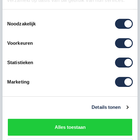
verzameld op basis van uw gebruik van hun services.
MAANDDEAL: Steigerwiel Nylon
+ stalen spindel - ø200mm
4x
Toestemmingsselectie
Artikelcode: PAN-SGM-WL-200N
Noodzakelijk
Opbouwframe 90-7
8x
Artikelcode: PAN-SGM-OF-90-7
Voorkeuren
Platform lichtgewicht 305 met
luik
Statistieken
3x
Artikelcode: PAN-SGM-PLT-305-
ML-C
Marketing
Voorloopleuning 305 cm
6x
Artikelcode: PAN-SGM-VL-305
Diagonale schoor 305 cm
Details tonen
2x
Artikelcode: PAN-SGM-DS-305
Alles toestaan
Horizontale schoor 305 cm
2x