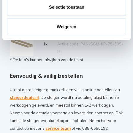
Artikelcode: PAN-SGM-HS-305
Selectie toestaan
Stabilisator universeel (vanaf
6,2 m platformhoogte)
4x
Weigeren
Artikelcode: PAN-SGM-TSTAB-62M
Kantplank enkel 305 hout
1x
Artikelcode: PAN-SGM-KP-75-305-
H
* De foto's kunnen afwijken van de tekst
Eenvoudig & veilig bestellen
U kunt de rolsteiger gemakkelijk en veilig online bestellen via
steigerdeals.nl
. De steiger wordt na betaling altijd binnen 5
werkdagen geleverd, en meestal binnen 1-2 werkdagen.
Neem voor de actuele voorraad en levertijden contact op. Ook
kunt u de steiger eventueel bij ons ophalen. Neem hiervoor
contact op met ons
service team
of via 085-0656192.