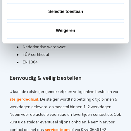
Selectie toestaan
Certificaten en normeringen
De Panthera Basis rolsteiger beschikt over de volgende
Weigeren
keurmerken en certificaten:
Nederlandse warenwet
TÜV certificaat
EN 1004
Eenvoudig & veilig bestellen
U kunt de rolsteiger gemakkelijk en veilig online bestellen via
steigerdeals.nl
. De steiger wordt na betaling altijd binnen 5
werkdagen geleverd, en meestal binnen 1-2 werkdagen.
Neem voor de actuele voorraad en levertijden contact op. Ook
kunt u de steiger eventueel bij ons ophalen. Neem hiervoor
contact op met ons
service team
of via 085-0656192.