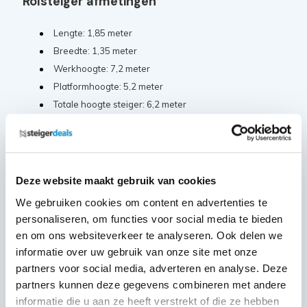
Rolsteiger afmetingen
Lengte: 1,85 meter
Breedte: 1,35 meter
Werkhoogte: 7,2 meter
Platformhoogte: 5,2 meter
Totale hoogte steiger: 6,2 meter
Inbegrepen rolsteiger onderdelen
Deze website maakt gebruik van cookies
Diagonaalschoor 190
4x
Artikelcode: PAN-SGM-DS-190
We gebruiken cookies om content en advertenties te
personaliseren, om functies voor social media te bieden
en om ons websiteverkeer te analyseren. Ook delen we
Horizontaalschoor 190
3x
informatie over uw gebruik van onze site met onze
Artikelcode: PAN-SGM-HS-190
partners voor social media, adverteren en analyse. Deze
partners kunnen deze gegevens combineren met andere
Leuning 190
informatie die u aan ze heeft verstrekt of die ze hebben
1x