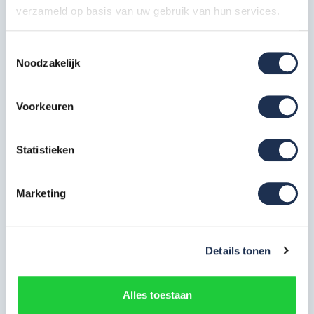
Artikelcode: PAN-SGM-VL-190
verzameld op basis van uw gebruik van hun services.
Opbouwframe 135-7
Toestemmingsselectie
6x
Artikelcode: PAN-SGM-OF-135-7
Noodzakelijk
Platform 190 met luik
Voorkeuren
1x
Artikelcode: PAN-SGM-PLT-190-ML
Statistieken
Platform 190 zonder luik
2x
Artikelcode: PAN-SGM-PLT-190-ZL
Marketing
Stabilisator tot 6,2m PH
2x
Artikelcode: PAN-SGM-STAB-62M
Details tonen
Wiel 200 mm met spindel
4x
Artikelcode: PAN-SGM-WL-200N
Alles toestaan
* De foto's kunnen afwijken van de tekst