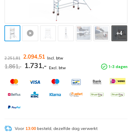
+4
2.094,51
2.251,81
Incl. btw
1.731,-
1.861,-
1-3 dagen
Excl. btw
Voor
13:00
besteld, dezelfde dag verwerkt