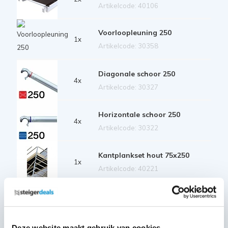
Artikelcode: 40106
Voorloopleuning 250
1x
Artikelcode: 30358
Diagonale schoor 250
4x
Artikelcode: 30327
Horizontale schoor 250
4x
Artikelcode: 30322
Kantplankset hout 75x250
1x
Artikelcode: 40221
Stabilisator 200 cm
2x
Artikelcode: 40210
Deze website maakt gebruik van cookies