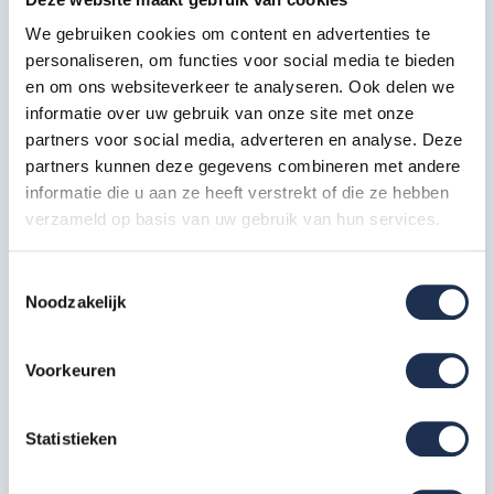
Wiel rubber + stalen spindel 20
We gebruiken cookies om content en advertenties te
cm
personaliseren, om functies voor social media te bieden
4x
en om ons websiteverkeer te analyseren. Ook delen we
Artikelcode: 40204
Borgclip
informatie over uw gebruik van onze site met onze
8x
Artikelcode: 30342
partners voor social media, adverteren en analyse. Deze
partners kunnen deze gegevens combineren met andere
* De foto's kunnen afwijken van de tekst
informatie die u aan ze heeft verstrekt of die ze hebben
verzameld op basis van uw gebruik van hun services.
Extra informatie
Toestemmingsselectie
Noodzakelijk
Door de aangepaste opbouw van deze onderdelen
kunnen wij de Basic rolsteigers zeer voordelig aan u
Voorkeuren
aanbieden zonder in te leveren op de stabiliteit, veiligheid
of normeringen
Statistieken
Deze steiger is gekeurd en voorzien van een ABOMA
certificaat en voldoet aan de NEN 1004 norm