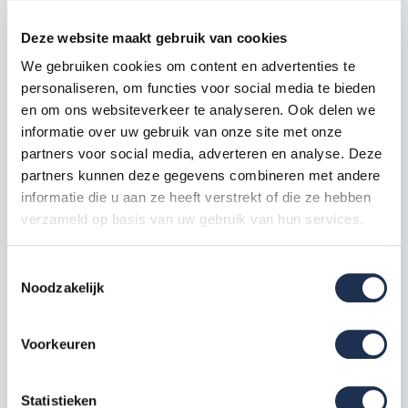
Diagonale schoor 305
Deze website maakt gebruik van cookies
2x
Artikelcode: 30328
We gebruiken cookies om content en advertenties te
personaliseren, om functies voor social media te bieden
Horizontale schoor 305
en om ons websiteverkeer te analyseren. Ook delen we
2x
informatie over uw gebruik van onze site met onze
Artikelcode: 30323
partners voor social media, adverteren en analyse. Deze
partners kunnen deze gegevens combineren met andere
Telestabilisator 300 cm
2x
informatie die u aan ze heeft verstrekt of die ze hebben
Artikelcode: 40213
verzameld op basis van uw gebruik van hun services.
Kantplankset aluminium 75x305
1x
Toestemmingsselectie
Artikelcode: 40232
Noodzakelijk
Wiel nylon + stalen spindel 20
cm
4x
Voorkeuren
Artikelcode: 40209
Statistieken