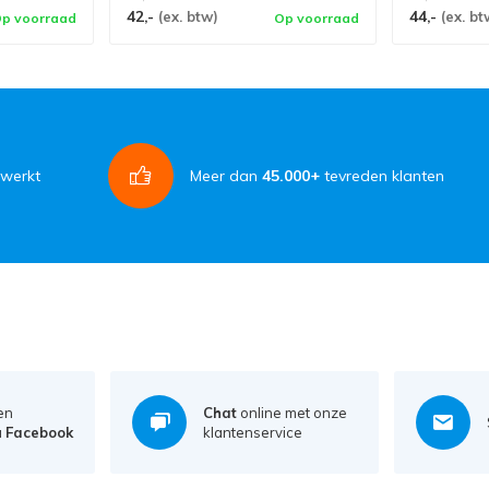
42,-
44,-
(ex. btw)
(ex. bt
p voorraad
Op voorraad
rwerkt
Meer dan
45.000+
tevreden klanten
en
Chat
online met onze
a
Facebook
klantenservice