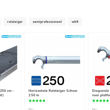
rolsteiger
semiprofessioneel
wh9
250 cm -
Horizontale Rolsteiger Schoor
Diagonale 
ht)
2.50 m
voor platf
51,-
51,-