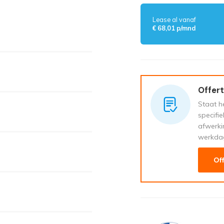
Lease al vanaf
€ 68,01 p/mnd
Offert
Staat he
specifi
afwerki
werkda
Of