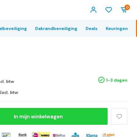
0
albeveiliging
Dakrandbeveiliging
Deals
Keuringen
1-3 dagen
ncl. btw
Excl. btw
In mijn winkelwagen