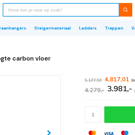
raanhangers
Steigermateriaal
Ladders
Trappen
V
gte carbon vloer
4.817,01
5.177,59
I
3.981,-
4.279,-