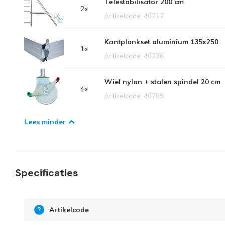
Telestabilisator 200 cm
2x
Artikelcode: 40212
Kantplankset aluminium 135x250
1x
Artikelcode: 40236
Wiel nylon + stalen spindel 20 cm
4x
Artikelcode: 40209
Lees minder
Specificaties
Artikelcode