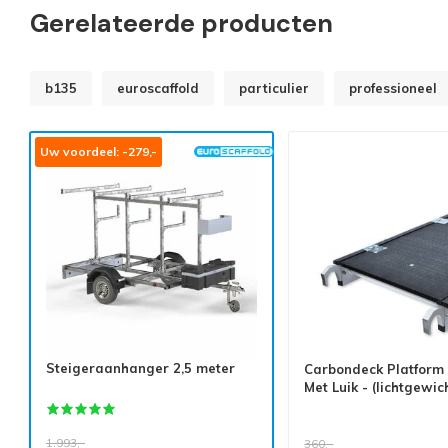
Gerelateerde producten
b135
euroscaffold
particulier
professioneel
Uw voordeel: -279,-
Steigeraanhanger 2,5 meter
Carbondeck Platform 
Met Luik - (lichtgewic
1.993,-
360,-