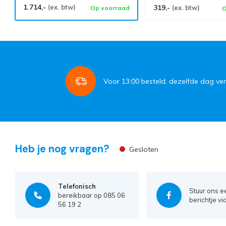
1.714,-
(ex. btw)
319,-
(ex. btw)
Op voorraad
O
Voor
13:00
besteld, dezelfde dag ve
Heb je nog vragen?
Gesloten
Telefonisch
Stuur ons e
bereikbaar op 085 06
berichtje vi
56 19 2