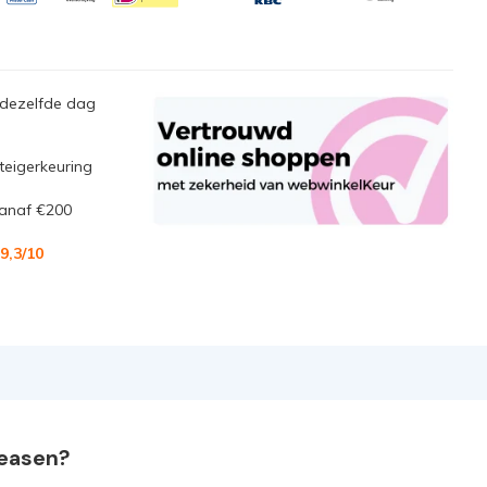
 dezelfde dag
steigerkeuring
anaf €200
9,3
/10
leasen?