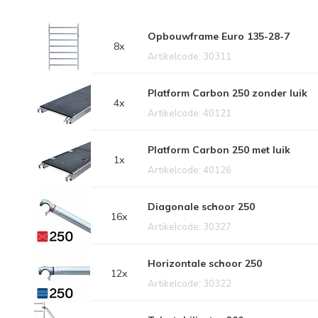
Opbouwframe Euro 135-28-7
8x
Artikelcode: 30311
Platform Carbon 250 zonder luik
4x
Artikelcode: 40121
Platform Carbon 250 met luik
1x
Artikelcode: 40126
Diagonale schoor 250
16x
Artikelcode: 30327
Horizontale schoor 250
12x
Artikelcode: 30322