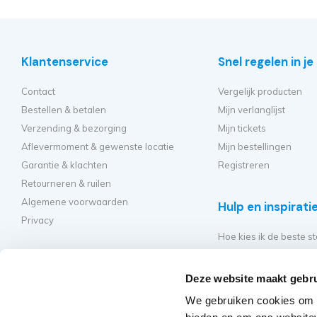
Klantenservice
Snel regelen in j
Contact
Vergelijk producten
Bestellen & betalen
Mijn verlanglijst
Verzending & bezorging
Mijn tickets
Aflevermoment & gewenste locatie
Mijn bestellingen
Garantie & klachten
Registreren
Retourneren & ruilen
Algemene voorwaarden
Hulp en inspirati
Privacy
Hoe kies ik de beste st
Welke kamersteiger mo
Hoe bouw ik mijn steig
Deze website maakt gebru
Hoe moet ik mijn rolst
We gebruiken cookies om c
Veelgestelde vragen - 