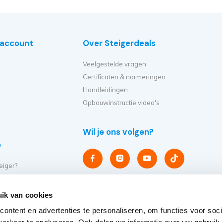
e account
Over Steigerdeals
Veelgestelde vragen
Certificaten & normeringen
Handleidingen
Opbouwinstructie video's
Wil je ons volgen?
e
eiger?
et ik kopen?
er op?
ik van cookies
eiger verplaatsen?
ontent en advertenties te personaliseren, om functies voor soci
steigers