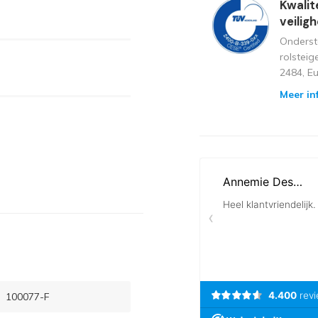
Kwalit
veilig
Onderst
rolstei
2484, E
Meer in
100077-F