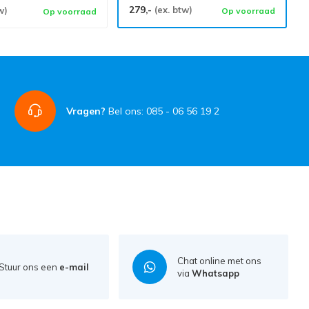
279,-
(ex. btw)
w)
Op voorraad
Op voorraad
Vragen?
Bel ons: 085 - 06 56 19 2
Chat online met ons
Stuur ons een
e-mail
via
Whatsapp