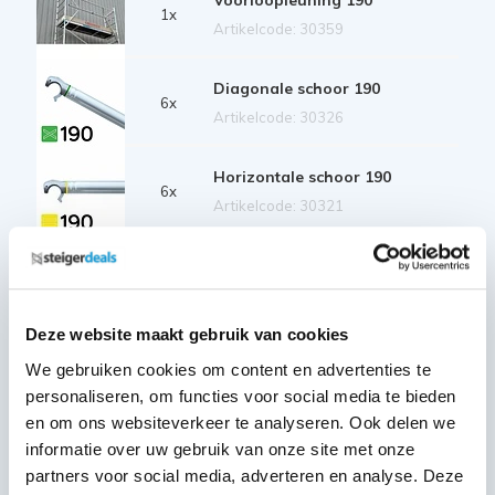
1x
Artikelcode: 30359
Diagonale schoor 190
6x
Artikelcode: 30326
Horizontale schoor 190
6x
Artikelcode: 30321
Kantplankset hout 75x190
1x
Artikelcode: 40220
Deze website maakt gebruik van cookies
Telestabilisator 200 cm
2x
We gebruiken cookies om content en advertenties te
Artikelcode: 40212
personaliseren, om functies voor social media te bieden
en om ons websiteverkeer te analyseren. Ook delen we
informatie over uw gebruik van onze site met onze
Wiel rubber + stalen spindel 20
partners voor social media, adverteren en analyse. Deze
cm
4x