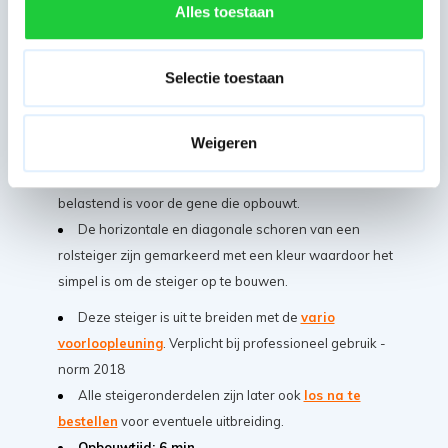
Alles toestaan
eens 5 jaar fabrieksgarantie bij ons.
De steiger heeft een buisdikte van 50 mm en een
wanddikte van 2,2 mm wat uitzonderlijke sterk en robuust
Selectie toestaan
is.
Gemaakt van hoogwaardig lichtgewicht aluminium
Weigeren
waardoor het opbouwen van de rolsteiger een fluitje van
een cent is en het verplaatsen van materiaal niet zwaar
belastend is voor de gene die opbouwt.
De horizontale en diagonale schoren van een
rolsteiger zijn gemarkeerd met een kleur waardoor het
simpel is om de steiger op te bouwen.
Deze steiger is uit te breiden met de
vario
voorloopleuning
. Verplicht bij professioneel gebruik -
norm 2018
Alle steigeronderdelen zijn later ook
los na te
bestellen
voor eventuele uitbreiding.
Opbouwtijd: 6 min