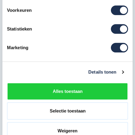
Breedte in cm
135 cm
Voorkeuren
Platformlengte
250 cm
in cm
Statistieken
Enkelzijdig (bij gebruik
Voorloopleuning
tegen gevel of muur)
Marketing
Type gebruik
Professioneel
Bekijk alle specificaties
Details tonen
Meest behulpzame reviews
Alles toestaan
Kwaliteit keurmerken, certificering en
veiligheidsnormen
Selectie toestaan
Veelgestelde vragen
Weigeren
Eerder bekeken door jou