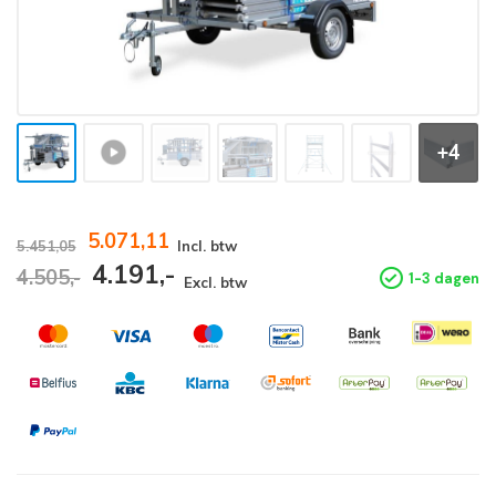
+4
5.071,11
5.451,05
Incl. btw
4.191,-
4.505,-
1-3 dagen
Excl. btw