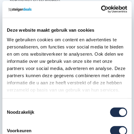
VGS veiligheidsgarantie
Nederlandse warenwet
NEN 2484
Deze website maakt gebruik van cookies
Europese EN 131 norm
We gebruiken cookies om content en advertenties te
TÜV certificaat
personaliseren, om functies voor social media te bieden
EN 1004-1 class 3
en om ons websiteverkeer te analyseren. Ook delen we
EN 1004-2
informatie over uw gebruik van onze site met onze
partners voor social media, adverteren en analyse. Deze
Deze samenstelling bestaat uit:
partners kunnen deze gegevens combineren met andere
informatie die u aan ze heeft verstrekt of die ze hebben
Opbouwframe breed 135-28-7
verzameld op basis van uw gebruik van hun services.
RS4
8x
Artikelcode: 303370
Toestemmingsselectie
Noodzakelijk
Wielstaander met wiel 200 mm
RS4
4x
Artikelcode: 511216
Voorkeuren