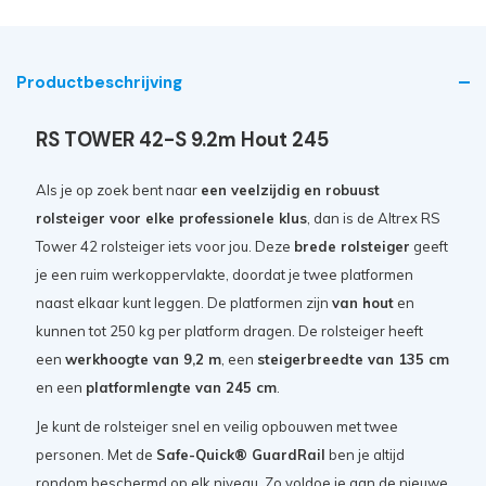
Productbeschrijving
RS TOWER 42-S 9.2m Hout 245
Als je op zoek bent naar
een veelzijdig en robuust
rolsteiger voor elke professionele klus
, dan is de Altrex RS
Tower 42 rolsteiger iets voor jou. Deze
brede rolsteiger
geeft
je een ruim werkoppervlakte, doordat je twee platformen
naast elkaar kunt leggen. De platformen zijn
van hout
en
kunnen tot 250 kg per platform dragen. De rolsteiger heeft
een
werkhoogte van 9,2 m
, een
steigerbreedte van 135 cm
en een
platformlengte van 245 cm
.
Je kunt de rolsteiger snel en veilig opbouwen met twee
personen. Met de
Safe-Quick® GuardRail
ben je altijd
rondom beschermd op elk niveau. Zo voldoe je aan de nieuwe