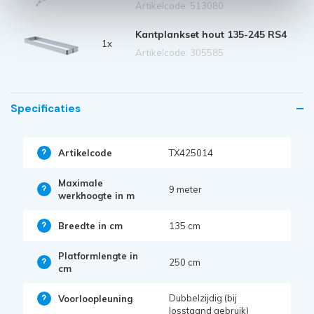
Artikelcode: 513080
Kantplankset hout 135-245 RS4
1x
Artikelcode: 305585
Specificaties
Artikelcode
TX425014
Maximale
9 meter
werkhoogte in m
Breedte in cm
135 cm
Platformlengte in
250 cm
cm
Dubbelzijdig (bij
Voorloopleuning
losstaand gebruik)