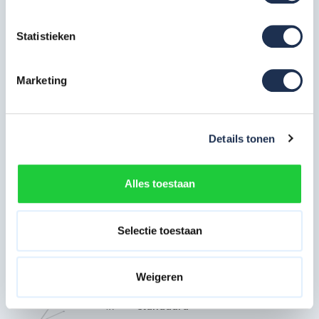
Platform hout 245 met luik RS4
3x
Artikelcode: 305110
Statistieken
Platform hout 245 zonder luik
Marketing
RS4
1x
Artikelcode: 305120
Safe-Quick Guardrail 245 RS
6x
Details tonen
Artikelcode: 360266
Diagonaalschoor 245 RS
Alles toestaan
4x
Artikelcode: 303716
Selectie toestaan
Horizontaalschoor 245 RS
2x
Artikelcode: 303706
Weigeren
Driehoeksstabilisator RS4
standaard
4x