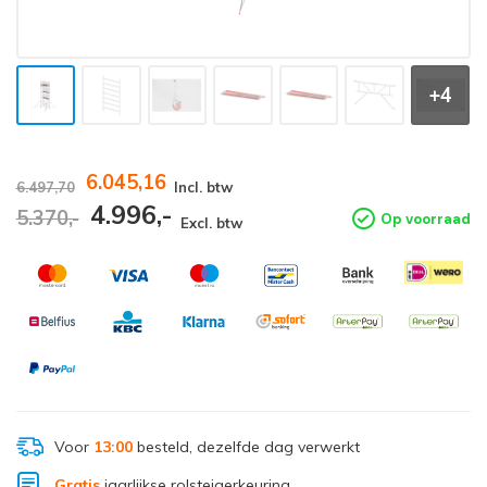
+4
6.045,16
6.497,70
Incl. btw
4.996,-
5.370,-
Op voorraad
Excl. btw
Voor
13:00
besteld, dezelfde dag verwerkt
Gratis
jaarlijkse rolsteigerkeuring