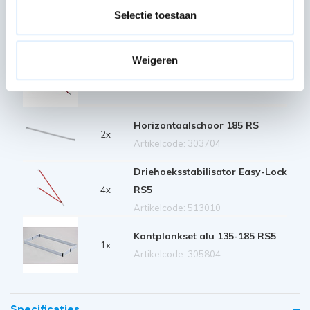
Platform Fiber-Deck 185 zonder
Selectie toestaan
luik RS5
1x
Artikelcode: 305220
Weigeren
Safe-Quick Guardrail 185 RS
8x
Artikelcode: 360265
Horizontaalschoor 185 RS
2x
Artikelcode: 303704
Driehoeksstabilisator Easy-Lock
RS5
4x
Artikelcode: 513010
Kantplankset alu 135-185 RS5
1x
Artikelcode: 305804
Specificaties