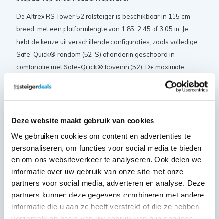
De Altrex RS Tower 52 rolsteiger is beschikbaar in 135 cm
breed. met een platformlengte van 1,85, 2,45 of 3,05 m. Je
hebt de keuze uit verschillende configuraties, zoals volledige
Safe-Quick® rondom (52-S) of onderin geschoord in
combinatie met Safe-Quick® bovenin (52). De maximale
werkhoogte binnen is 14,2 m en buiten is 10,2 m.
Certificaten en normeringen
Deze website maakt gebruik van cookies
De Altrex RS Tower 51 rolsteiger beschikt over de volgende
We gebruiken cookies om content en advertenties te
keurmerken en certificaten:
personaliseren, om functies voor social media te bieden
en om ons websiteverkeer te analyseren. Ook delen we
VGS veiligheidsgarantie
informatie over uw gebruik van onze site met onze
Nederlandse warenwet
partners voor social media, adverteren en analyse. Deze
NEN 2484
partners kunnen deze gegevens combineren met andere
Europese EN 131 norm
informatie die u aan ze heeft verstrekt of die ze hebben
TÜV certificaat
verzameld op basis van uw gebruik van hun services.