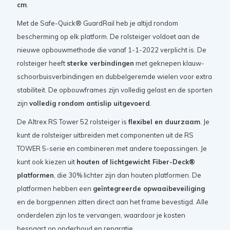
cm
.
Met de Safe-Quick® GuardRail heb je altijd rondom
bescherming op elk platform. De rolsteiger voldoet aan de
nieuwe opbouwmethode die vanaf 1-1-2022 verplicht is. De
rolsteiger heeft
sterke verbindingen
met geknepen klauw-
schoorbuisverbindingen en dubbelgeremde wielen voor extra
stabiliteit. De opbouwframes zijn volledig gelast en de sporten
zijn
volledig rondom antislip uitgevoerd
.
De Altrex RS Tower 52 rolsteiger is
flexibel en duurzaam
. Je
kunt de rolsteiger uitbreiden met componenten uit de RS
TOWER 5-serie en combineren met andere toepassingen. Je
kunt ook kiezen uit
houten of lichtgewicht Fiber-Deck®
platformen
, die 30% lichter zijn dan houten platformen. De
platformen hebben een
geïntegreerde opwaaibeveiliging
en de borgpennen zitten direct aan het frame bevestigd. Alle
onderdelen zijn los te vervangen, waardoor je kosten
bespaart op onderhoud en reparatie.