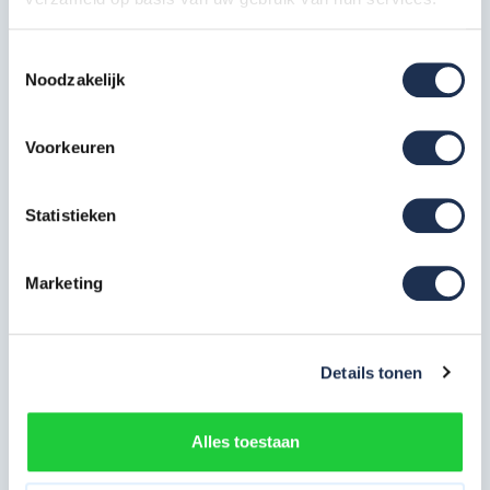
EN 1004-1 class 3
EN 1004-2
Toestemmingsselectie
Noodzakelijk
Deze samenstelling bestaat uit:
Voorkeuren
Opbouwframe breed 135-28-7
RS5
6x
Artikelcode: 301607
Statistieken
Opbouwframe breed 135-28-4
RS5
2x
Marketing
Artikelcode: 301604
Wielstaander met wiel 200 mm
Details tonen
RS5
4x
Artikelcode: 511230
Platform Fiber-Deck 185 met
luik RS5
3x
Alles toestaan
Artikelcode: 305210