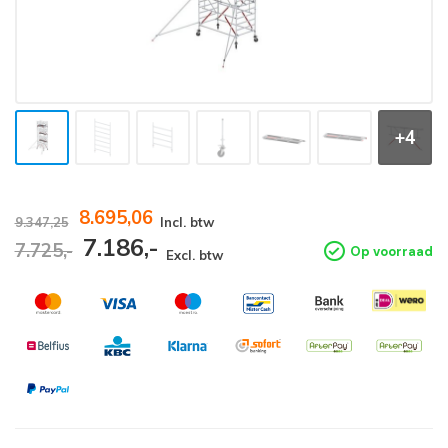
+4
8.695,06
9.347,25
Incl. btw
7.186,-
7.725,-
Op voorraad
Excl. btw