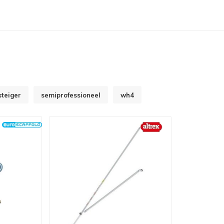
steiger
semiprofessioneel
wh4