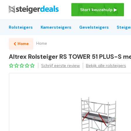
Start keuzehulp ▶
Rolsteigers
Kamersteigers
Gevelsteigers
Steige
Home
Home
Altrex Rolsteiger RS TOWER 51 PLUS-S m
Schrijf eerste review
Bekijk alle rolsteigers