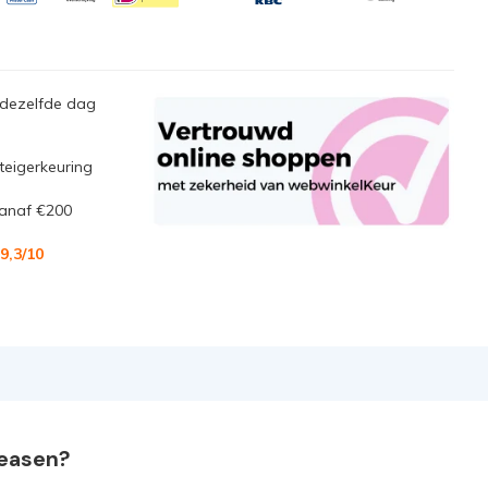
 dezelfde dag
steigerkeuring
anaf €200
9,3
/10
leasen?