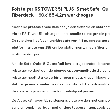
Rolsteiger RS TOWER 51 PLUS-S met Safe-Quic
Fiberdeck – 90x185 4,2m werkhoogte
Voor elke
professionele klus
heb je een flexibele en duurzam
Altrex RS Tower 51 rolsteiger is een
smalle rolsteiger
die per
De rolsteiger heeft een
werkhoogte van 4,2 m
, een
steigerb
platformlengte van 185 cm
. De platformen zijn
van fiber
en 
platform dragen.
Met de
Safe-Quick® GuardRail
ben je altijd rondom besche
rolsteiger voldoet aan de
nieuwe opbouwmethode
die vana
rolsteiger heeft
sterke verbindingen
met geknepen klauw-sc
dubbelgeremde wielen
voor extra stabiliteit. De opbouwfram
de sporten zijn volledig rondom
antislip
uitgevoerd.
De Altrex RS Tower 51 rolsteiger is uit te breiden met com
serie en
combineerbaar met andere toepassingen
, zoals e