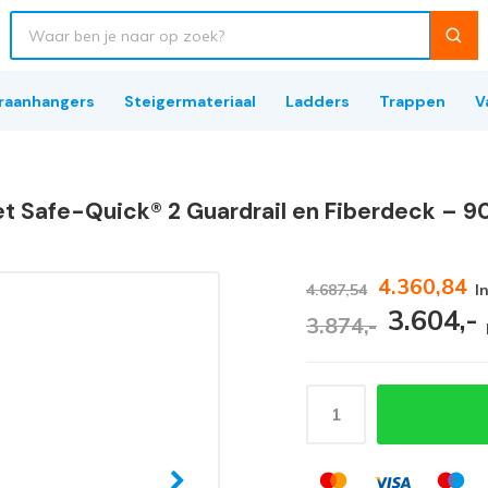
raanhangers
Steigermateriaal
Ladders
Trappen
V
et Safe-Quick® 2 Guardrail en Fiberdeck – 
4.360,84
4.687,54
I
3.604,-
3.874,-