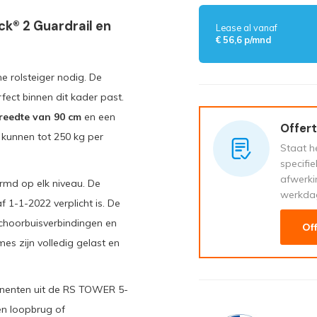
k® 2 Guardrail en
Lease al vanaf
€ 56,6 p/mnd
e rolsteiger nodig. De
fect binnen dit kader past.
reedte van 90 cm
en een
Offert
kunnen tot 250 kg per
Staat he
specifi
afwerki
rmd op elk niveau. De
werkda
f 1-1-2022 verplicht is. De
hoorbuisverbindingen en
Of
es zijn volledig gelast en
ponenten uit de RS TOWER 5-
en loopbrug of