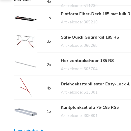
4x
Artikelcode: 511230
Platform Fiber-Deck 185 met luik 
1x
Artikelcode: 305210
Safe-Quick Guardrail 185 RS
3x
Artikelcode: 360265
Horizontaalschoor 185 RS
2x
Artikelcode: 303704
Driehoeksstabilisator Easy-Lock 4
4x
Artikelcode: 513001
Kantplankset alu 75-185 RS5
1x
Artikelcode: 305801
Lees minder