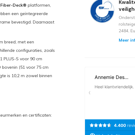
Kwalit
t Fiber-Deck®
platformen,
veilig
hebben een geïntegreerde
Onderst
frame bevestigd. Daarnaast
rolstei
2484, E
Meer in
cm breed, met een
hillende configuraties, zoals
51 PLUS-S voor 90 cm
® bovenin (51 voor 75 cm
te is 10,2 m zowel binnen
eurmerken en certificaten: