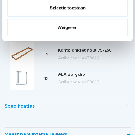
Diagonaal schoor 250
2x
Selectie toestaan
Artikelcode: AX40030
Horizontaal schoor 250
Weigeren
2x
Artikelcode: AX40040
Kantplankset hout 75-250
1x
Artikelcode: AX70020
ALX Borgclip
4x
Artikelcode: AX90010
Specificaties
Meest behulpzame reviews