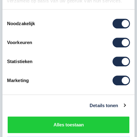
verzameld op basis van uw gebruik van hun services.
Wiel 200 mm
Toestemmingsselectie
4x
Noodzakelijk
Artikelcode: AX50010
Frame 75-7 (2,0 m)
Voorkeuren
2x
Artikelcode: AX10020
Statistieken
Frame 75-4 (1,0 m)
2x
Artikelcode: AX10010
Marketing
Platform met luik 250 Carbon
vloer
1x
Artikelcode: AX20140
Details tonen
ALX voorloopleuning basic 250
1x
Artikelcode: AX30020
Alles toestaan