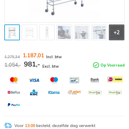
+2
1.187,01
1.275,34
Incl. btw
981,-
1.054,-
Op Voorraad
Excl. btw
Voor
13:00
besteld, dezelfde dag verwerkt