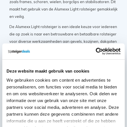
zoals frames, schoren, wielen, borgclips en stabilisatoren. Dit
maakt het gebruik van de Alumexx Light rolsteiger gemakkelijk
en veilig.
De Alumexx Light rolsteiger is een ideale keuze voor iedereen
die op zoek is naar een betrouwbare en betaalbare rolsteiger
voor diverse werkzaamheden aan gevels, kozijnen, dakgoten
en meer.
Certificaten en normeringen
Deze website maakt gebruik van cookies
De Alumexx Light rolsteiger beschikt over de volgende
We gebruiken cookies om content en advertenties te
keurmerken en certificaten:
personaliseren, om functies voor social media te bieden
en om ons websiteverkeer te analyseren. Ook delen we
Nederlandse warenwet
informatie over uw gebruik van onze site met onze
TÜV certificaat
partners voor social media, adverteren en analyse. Deze
EN 1004
partners kunnen deze gegevens combineren met andere
informatie die u aan ze heeft verstrekt of die ze hebben
Deze samenstelling bestaat uit: