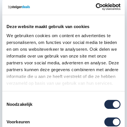
Nederlandse warenwet
TÜV certificaat
EN 1004
Deze website maakt gebruik van cookies
We gebruiken cookies om content en advertenties te
Deze samenstelling bestaat uit:
personaliseren, om functies voor social media te bieden
en om ons websiteverkeer te analyseren. Ook delen we
Wiel 200 mm
informatie over uw gebruik van onze site met onze
4x
Artikelcode: AX50010
partners voor social media, adverteren en analyse. Deze
partners kunnen deze gegevens combineren met andere
informatie die u aan ze heeft verstrekt of die ze hebben
Frame 135-7 (2,0 m)
8x
verzameld op basis van uw gebruik van hun services.
Artikelcode: AX10060
Toestemmingsselectie
Platform met luik 250 hout
1x
Noodzakelijk
Artikelcode: AX20040
Voorkeuren
Platform zonder luik 250 hout
3x