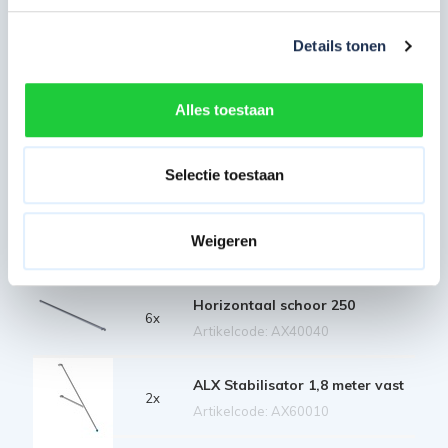
Artikelcode: AX20140
Details tonen
Platform zonder luik 250
Carbon vloer
3x
Artikelcode: AX20130
Alles toestaan
ALX voorloopleuning basic 250
1x
Artikelcode: AX30020
Selectie toestaan
Diagonaal schoor 250
6x
Weigeren
Artikelcode: AX40030
Horizontaal schoor 250
6x
Artikelcode: AX40040
ALX Stabilisator 1,8 meter vast
2x
Artikelcode: AX60010