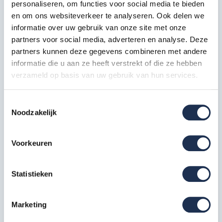
personaliseren, om functies voor social media te bieden
Nederlandse warenwet
en om ons websiteverkeer te analyseren. Ook delen we
TÜV certificaat
informatie over uw gebruik van onze site met onze
EN 1004
partners voor social media, adverteren en analyse. Deze
partners kunnen deze gegevens combineren met andere
informatie die u aan ze heeft verstrekt of die ze hebben
Deze samenstelling bestaat uit:
verzameld op basis van uw gebruik van hun services.
Wiel 200 mm
4x
Toestemmingsselectie
Artikelcode: AX50010
Noodzakelijk
Frame 135-7 (2,0 m)
6x
Voorkeuren
Artikelcode: AX10060
Statistieken
Frame 135-4 (1,0 m)
2x
Artikelcode: AX10050
Marketing
Platform met luik 250 Carbon
vloer
1x