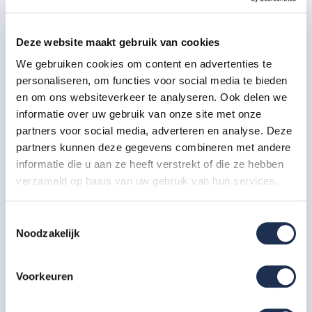
De Alumexx Basic-line rolsteiger beschikt over de volgende
Deze website maakt gebruik van cookies
keurmerken en certificaten:
We gebruiken cookies om content en advertenties te
VGS veiligheidsgarantie
personaliseren, om functies voor social media te bieden
Nederlandse warenwet
en om ons websiteverkeer te analyseren. Ook delen we
TÜV certificaat
informatie over uw gebruik van onze site met onze
EN 1004-1
partners voor social media, adverteren en analyse. Deze
EN 1004-2
partners kunnen deze gegevens combineren met andere
informatie die u aan ze heeft verstrekt of die ze hebben
De configuratie van de rolsteiger die je nu
verzameld op basis van uw gebruik van hun services.
bekijkt bevat de volgende samenstelling:
Toestemmingsselectie
Frame 75-7 (2,0 m)
4x
Noodzakelijk
Artikelcode: AX10020
Voorkeuren
Frame 75-4 (1,0 m)
2x
Artikelcode: AX10010