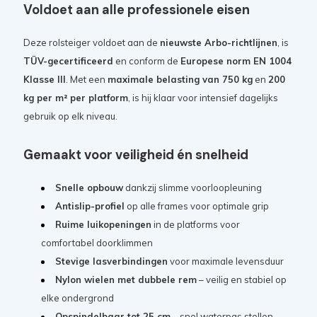
Voldoet aan alle professionele eisen
Deze rolsteiger voldoet aan de
nieuwste Arbo-richtlijnen
, is
TÜV-gecertificeerd
en conform de
Europese norm EN 1004
Klasse III
. Met een
maximale belasting van 750 kg
en
200
kg per m² per platform
, is hij klaar voor intensief dagelijks
gebruik op elk niveau.
Gemaakt voor veiligheid én snelheid
Snelle opbouw
dankzij slimme voorloopleuning
Antislip-profiel
op alle frames voor optimale grip
Ruime luikopeningen
in de platforms voor
comfortabel doorklimmen
Stevige lasverbindingen
voor maximale levensduur
Nylon wielen met dubbele rem
– veilig en stabiel op
elke ondergrond
Opspindelbaar tot 25 cm
– snel waterpas stellen,