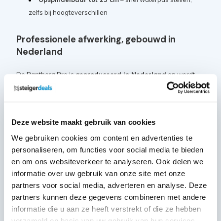
zelfs bij hoogteverschillen
Professionele afwerking, gebouwd in
Nederland
De Panthera Pro is
geproduceerd in Nederland
en wordt
geleverd met
5 jaar garantie
. Dankzij de hoogwaardige
afwerking en modulaire opbouw is deze rolsteiger eenvoudig
uit te breiden met accessoires
, zoals uitwijkconsoles en
Deze website maakt gebruik van cookies
loopbruggen.
We gebruiken cookies om content en advertenties te
personaliseren, om functies voor social media te bieden
Samenstelling:
en om ons websiteverkeer te analyseren. Ook delen we
informatie over uw gebruik van onze site met onze
MAANDDEAL: Steigerwiel Nylon
partners voor social media, adverteren en analyse. Deze
+ stalen spindel - ø200mm
4x
partners kunnen deze gegevens combineren met andere
Artikelcode: PAN-SGM-WL-200N
informatie die u aan ze heeft verstrekt of die ze hebben
verzameld op basis van uw gebruik van hun services.