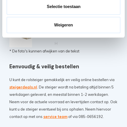
Stabilisator tot 6,2 m
Selectie toestaan
platformhoogte
2x
Artikelcode: PAN-SGM-STAB-62M
Weigeren
Kantplank enkel 305 hout
1x
Artikelcode: PAN-SGM-KP-75-305-
H
* De foto's kunnen afwijken van de tekst
Eenvoudig & veilig bestellen
U kunt de rolsteiger gemakkelijk en veilig online bestellen via
steigerdeals.nl
. De steiger wordt na betaling altijd binnen 5
werkdagen geleverd, en meestal binnen 1-2 werkdagen.
Neem voor de actuele voorraad en levertijden contact op. Ook
kunt u de steiger eventueel bij ons ophalen. Neem hiervoor
contact op met ons
service team
of via 085-0656192.