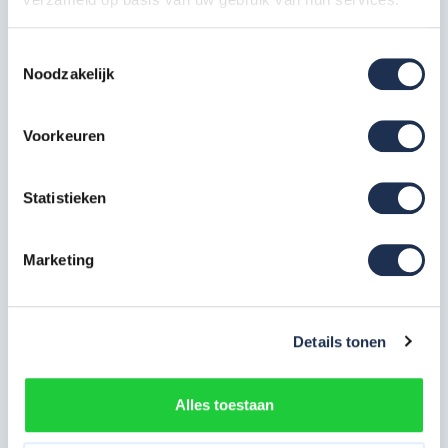
Opbouwframe 90-7
6x
Artikelcode: PAN-SGM-OF-90-7
Toestemmingsselectie
Noodzakelijk
Opbouwframe 90-4
2x
Artikelcode: PAN-SGM-OF-90-4
Voorkeuren
Platform 190 met luik
3x
Artikelcode: PAN-SGM-PLT-190-ML
Statistieken
Voorloopleuning 190 cm
3x
Marketing
Artikelcode: PAN-SGM-VL-190
Panthera diagonale schoor 190
cm
2x
Details tonen
Artikelcode: PAN-SGM-DS-190
Panthera horizontale schoor
Alles toestaan
190 cm
2x
Artikelcode: PAN-SGM-HS-190