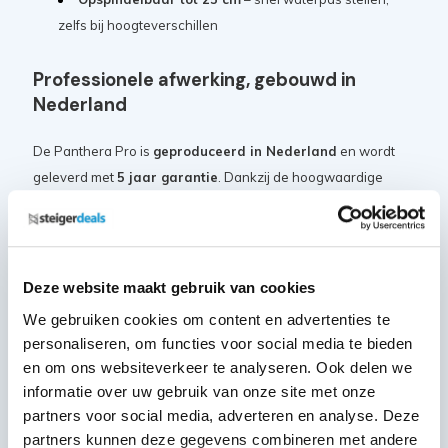
zelfs bij hoogteverschillen
Professionele afwerking, gebouwd in
Nederland
De Panthera Pro is
geproduceerd in Nederland
en wordt
geleverd met
5 jaar garantie
. Dankzij de hoogwaardige
afwerking en modulaire opbouw is deze rolsteiger eenvoudig
uit te breiden met accessoires
, zoals uitwijkconsoles en
loopbruggen.
Deze website maakt gebruik van cookies
Samenstelling:
We gebruiken cookies om content en advertenties te
personaliseren, om functies voor social media te bieden
MAANDDEAL: Steigerwiel Nylon
en om ons websiteverkeer te analyseren. Ook delen we
+ stalen spindel - ø200mm
4x
informatie over uw gebruik van onze site met onze
Artikelcode: PAN-SGM-WL-200N
partners voor social media, adverteren en analyse. Deze
partners kunnen deze gegevens combineren met andere