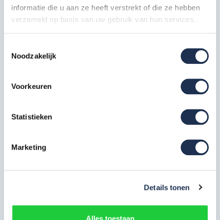
Opbouwframe 135-28-7
informatie die u aan ze heeft verstrekt of die ze hebben
2x
Artikelcode: PAN-SGM-OF-135-7
verzameld op basis van uw gebruik van hun services.
Opbouwframe 135-4
Toestemmingsselectie
2x
Artikelcode: PAN-SGM-OF-135-4
Noodzakelijk
Platform 190 met luik
1x
Voorkeuren
Artikelcode: PAN-SGM-PLT-190-ML
Statistieken
Platform 190 zonder luik
1x
Artikelcode: PAN-SGM-PLT-190-ZL
Marketing
Voorloopleuning 190 cm
1x
Artikelcode: PAN-SGM-VL-190
Details tonen
Panthera diagonale schoor 190
cm
4x
Artikelcode: PAN-SGM-DS-190
Alles toestaan