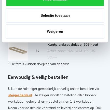
Panthera horizontale schoor
190 cm
2x
Selectie toestaan
Artikelcode: PAN-SGM-HS-190
Stabilisator tot 4,2 m
platformhoogte
2x
Weigeren
Artikelcode: PAN-SGM-STAB-42M
Kantplankset dubbel 305 hout
1x
Artikelcode: PAN-SGM-KP-135-
305-H
* De foto's kunnen afwijken van de tekst
Eenvoudig & veilig bestellen
U kunt de rolsteiger gemakkelijk en veilig online bestellen via
steigerdeals.nl
. De steiger wordt na betaling altijd binnen 5
werkdagen geleverd, en meestal binnen 1-2 werkdagen.
Neem voor de actuele voorraad en levertijden contact op. Ook