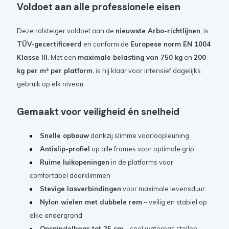
Voldoet aan alle professionele eisen
Deze rolsteiger voldoet aan de
nieuwste Arbo-richtlijnen
, is
TÜV-gecertificeerd
en conform de
Europese norm EN 1004
Klasse III
. Met een
maximale belasting van 750 kg
en
200
kg per m² per platform
, is hij klaar voor intensief dagelijks
gebruik op elk niveau.
Gemaakt voor veiligheid én snelheid
Snelle opbouw
dankzij slimme voorloopleuning
Antislip-profiel
op alle frames voor optimale grip
Ruime luikopeningen
in de platforms voor
comfortabel doorklimmen
Stevige lasverbindingen
voor maximale levensduur
Nylon wielen met dubbele rem
– veilig en stabiel op
elke ondergrond
Opspindelbaar tot 25 cm
– snel waterpas stellen,