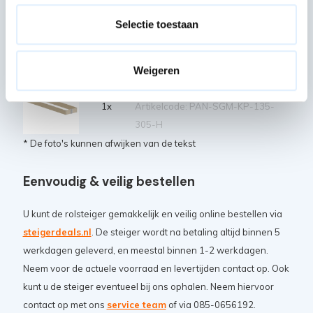
Artikelcode: PAN-SGM-HS-250
Selectie toestaan
Stabilisator universeel (vanaf
6,2 m platformhoogte)
2x
Artikelcode: PAN-SGM-TSTAB-62M
Weigeren
Kantplankset dubbel 305 hout
1x
Artikelcode: PAN-SGM-KP-135-
305-H
* De foto's kunnen afwijken van de tekst
Eenvoudig & veilig bestellen
U kunt de rolsteiger gemakkelijk en veilig online bestellen via
steigerdeals.nl
. De steiger wordt na betaling altijd binnen 5
werkdagen geleverd, en meestal binnen 1-2 werkdagen.
Neem voor de actuele voorraad en levertijden contact op. Ook
kunt u de steiger eventueel bij ons ophalen. Neem hiervoor
contact op met ons
service team
of via 085-0656192.