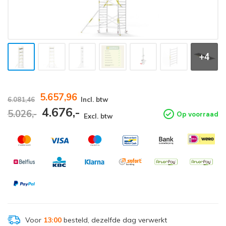
+4
5.657,96
6.081,46
Incl. btw
4.676,-
5.026,-
Op voorraad
Excl. btw
Voor
13:00
besteld, dezelfde dag verwerkt