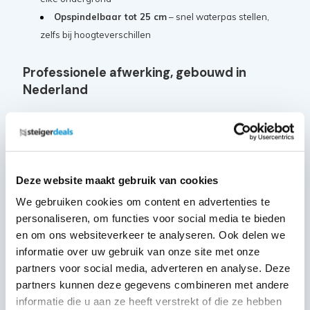
Opspindelbaar tot 25 cm
– snel waterpas stellen,
zelfs bij hoogteverschillen
Professionele afwerking, gebouwd in
Nederland
De Panthera Pro is
geproduceerd in Nederland
en wordt
geleverd met
5 jaar garantie
. Dankzij de hoogwaardige
afwerking en modulaire opbouw is deze rolsteiger eenvoudig
uit te breiden met accessoires
, zoals uitwijkconsoles en
Deze website maakt gebruik van cookies
loopbruggen.
We gebruiken cookies om content en advertenties te
personaliseren, om functies voor social media te bieden
Samenstelling:
en om ons websiteverkeer te analyseren. Ook delen we
informatie over uw gebruik van onze site met onze
MAANDDEAL: Steigerwiel Nylon
partners voor social media, adverteren en analyse. Deze
+ stalen spindel - ø200mm
4x
partners kunnen deze gegevens combineren met andere
Artikelcode: PAN-SGM-WL-200N
informatie die u aan ze heeft verstrekt of die ze hebben