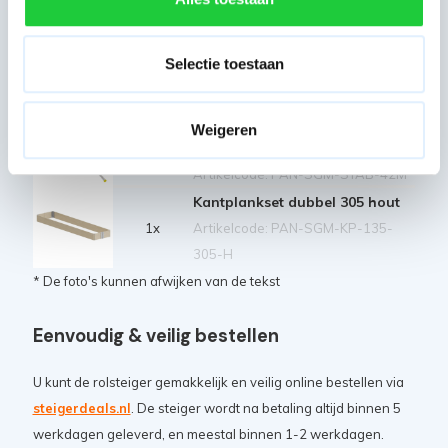
Artikelcode: PAN-SGM-DS-305
Horizontale schoor 305 cm
Selectie toestaan
2x
Artikelcode: PAN-SGM-HS-305
Stabilisator tot 4,2 m
Weigeren
platformhoogte
4x
Artikelcode: PAN-SGM-STAB-42M
Kantplankset dubbel 305 hout
1x
Artikelcode: PAN-SGM-KP-135-
305-H
* De foto's kunnen afwijken van de tekst
Eenvoudig & veilig bestellen
U kunt de rolsteiger gemakkelijk en veilig online bestellen via
steigerdeals.nl
. De steiger wordt na betaling altijd binnen 5
werkdagen geleverd, en meestal binnen 1-2 werkdagen.