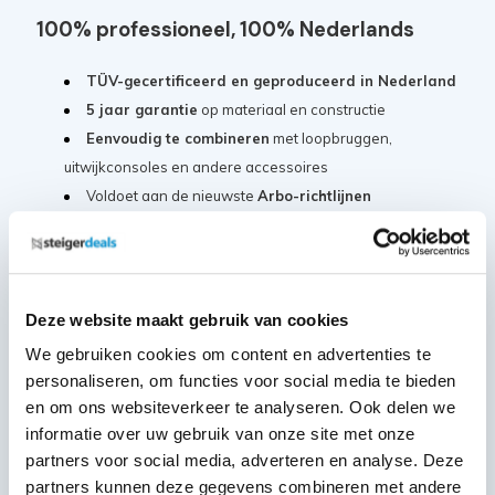
100% professioneel, 100% Nederlands
TÜV-gecertificeerd en geproduceerd in Nederland
5 jaar garantie
op materiaal en constructie
Eenvoudig te combineren
met loopbruggen,
uitwijkconsoles en andere accessoires
Voldoet aan de nieuwste
Arbo-richtlijnen
Conform de
Europese norm EN 1004 Klasse III
Klaar voor iedere klus, waar dan ook
Deze website maakt gebruik van cookies
Of je nu werkt op een bouwplaats, bij renovaties of in de
We gebruiken cookies om content en advertenties te
industrie: met de Panthera Pro heb je alles in huis om
personaliseren, om functies voor social media te bieden
vrijstaand, veilig en flexibel te werken.
en om ons websiteverkeer te analyseren. Ook delen we
informatie over uw gebruik van onze site met onze
Samenstelling:
partners voor social media, adverteren en analyse. Deze
partners kunnen deze gegevens combineren met andere