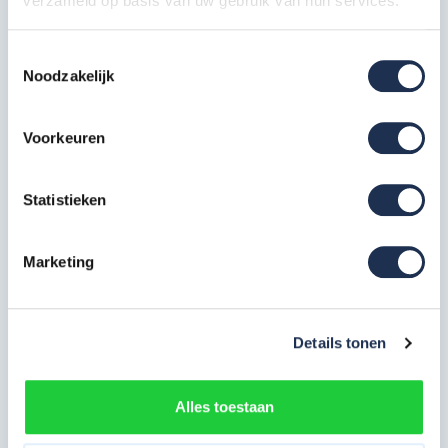
verzameld op basis van uw gebruik van hun services.
MAANDDEAL: Steigerwiel Nylon
+ stalen spindel - ø200mm
4x
Toestemmingsselectie
Artikelcode: PAN-SGM-WL-200N
Noodzakelijk
Opbouwframe 90-7
4x
Artikelcode: PAN-SGM-OF-90-7
Voorkeuren
Platform lichtgewicht 190 met
luik
Statistieken
1x
Artikelcode: PAN-SGM-PLT-190-
ML-C
Marketing
Voorloopleuning 190 cm
2x
Artikelcode: PAN-SGM-VL-190
Panthera diagonale schoor 190
Details tonen
cm
2x
Artikelcode: PAN-SGM-DS-190
Alles toestaan
Panthera horizontale schoor
190 cm
2x