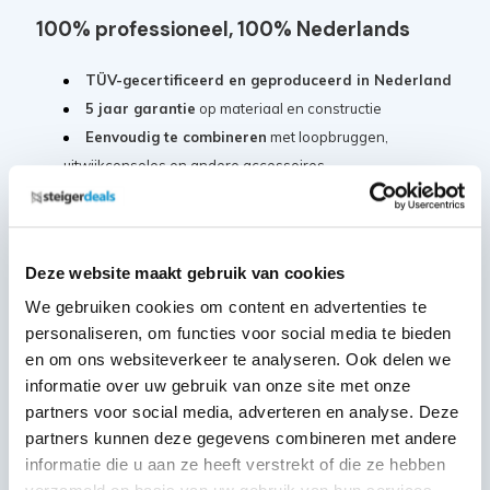
100% professioneel, 100% Nederlands
TÜV-gecertificeerd en geproduceerd in Nederland
5 jaar garantie
op materiaal en constructie
Eenvoudig te combineren
met loopbruggen,
uitwijkconsoles en andere accessoires
Voldoet aan de nieuwste
Arbo-richtlijnen
Conform de
Europese norm EN 1004 Klasse III
Deze website maakt gebruik van cookies
Klaar voor iedere klus, waar dan ook
We gebruiken cookies om content en advertenties te
Of je nu werkt op een bouwplaats, bij renovaties of in de
personaliseren, om functies voor social media te bieden
en om ons websiteverkeer te analyseren. Ook delen we
industrie: met de Panthera Pro heb je alles in huis om
informatie over uw gebruik van onze site met onze
vrijstaand, veilig en flexibel te werken.
partners voor social media, adverteren en analyse. Deze
partners kunnen deze gegevens combineren met andere
Samenstelling:
informatie die u aan ze heeft verstrekt of die ze hebben