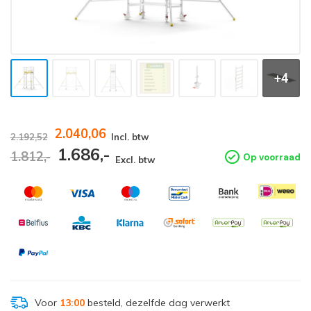
+4
2.040,06
2.192,52
Incl. btw
1.686,-
1.812,-
Op voorraad
Excl. btw
Voor
13:00
besteld, dezelfde dag verwerkt