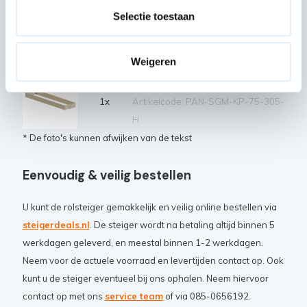
Artikelcode: PAN-SGM-HS-190
Selectie toestaan
Stabilisator tot 4,2 m
platformhoogte
4x
Weigeren
Artikelcode: PAN-SGM-STAB-42M
Kantplank enkel 305 hout
1x
Artikelcode: PAN-SGM-KP-75-305-
H
* De foto's kunnen afwijken van de tekst
Eenvoudig & veilig bestellen
U kunt de rolsteiger gemakkelijk en veilig online bestellen via
steigerdeals.nl
. De steiger wordt na betaling altijd binnen 5
werkdagen geleverd, en meestal binnen 1-2 werkdagen.
Neem voor de actuele voorraad en levertijden contact op. Ook
kunt u de steiger eventueel bij ons ophalen. Neem hiervoor
contact op met ons
service team
of via 085-0656192.