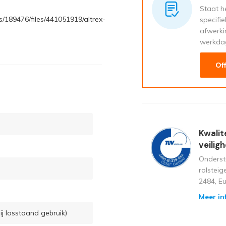
Staat he
/189476/files/441051919/altrex-
specifi
afwerki
werkda
Of
Kwalit
veilig
Onderst
rolstei
2484, E
Meer in
ij losstaand gebruik)