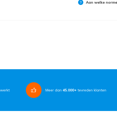
Aan welke normen
rwerkt
Meer dan
45.000+
tevreden klanten