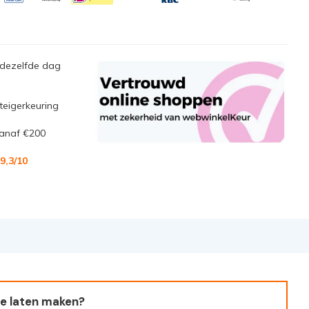
 dezelfde dag
steigerkeuring
anaf €200
9,3
/10
e laten maken?