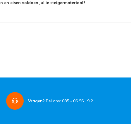
 en eisen voldoen jullie steigermateriaal?
Vragen?
Bel ons: 085 - 06 56 19 2