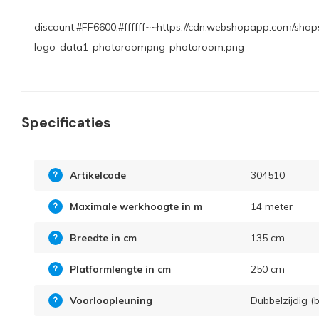
discount;#FF6600;#ffffff~~https://cdn.webshopapp.com/shops
logo-data1-photoroompng-photoroom.png
Specificaties
Artikelcode
304510
Maximale werkhoogte in m
14 meter
Breedte in cm
135 cm
Platformlengte in cm
250 cm
Voorloopleuning
Dubbelzijdig (b