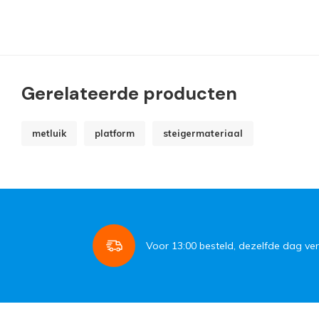
Gerelateerde producten
metluik
platform
steigermateriaal
Voor
13:00
besteld, dezelfde dag ve