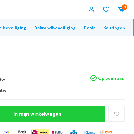
0
albeveiliging
Dakrandbeveiliging
Deals
Keuringen
Op voorraad
btw
 btw
In mijn winkelwagen