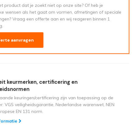
t product dat je zoekt niet op onze site? Of heb je
eke wensen als het gaat om vormen, afmetingen of speciale
ngen? Vraag een offerte aan en wij reageren binnen 1
g.
ferte aanvragen
eit keurmerken, certificering en
heidsnormen
aande keuringen/certificering zijn van toepassing op de
ger: VGS veiligheidsgarantie, Nederlandse warenwet, NEN
uropese EN 131 norm.
formatie