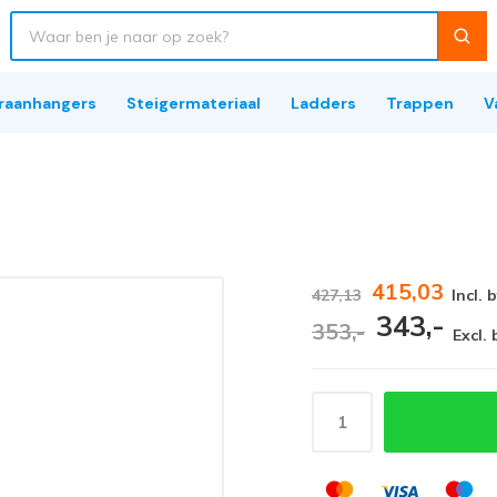
raanhangers
Steigermateriaal
Ladders
Trappen
V
415,03
427,13
Incl. 
343,-
353,-
Excl.