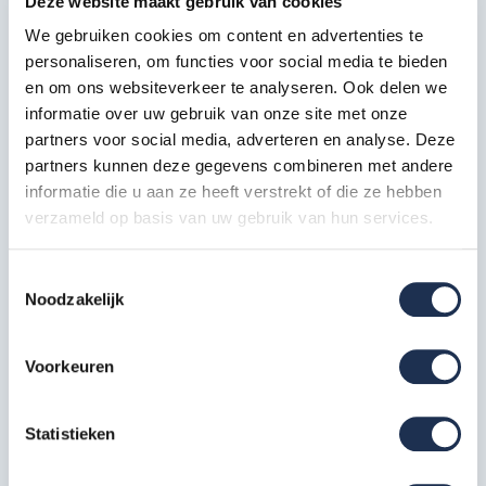
Deze website maakt gebruik van cookies
We gebruiken cookies om content en advertenties te
Horizontale schoor 250
2x
personaliseren, om functies voor social media te bieden
Artikelcode: 30322
en om ons websiteverkeer te analyseren. Ook delen we
informatie over uw gebruik van onze site met onze
Telestabilisator 200 cm
partners voor social media, adverteren en analyse. Deze
2x
Artikelcode: 40212
partners kunnen deze gegevens combineren met andere
informatie die u aan ze heeft verstrekt of die ze hebben
Kantplankset aluminium 75x250
verzameld op basis van uw gebruik van hun services.
1x
Artikelcode: 40231
Toestemmingsselectie
Wiel nylon + stalen spindel 20
Noodzakelijk
cm
4x
Artikelcode: 40209
Voorkeuren
Specificaties
Statistieken