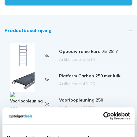
Productbeschrijving
Opbouwframe Euro 75-28-7
8x
Artikelcode: 30314
Platform Carbon 250 met luik
3x
Artikelcode: 40126
Voorloopleuning 250
3x
Artikelcode: 30358
Diagonale schoor 250
2x
Artikelcode: 30327