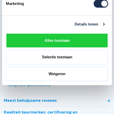
Artikelcode
101060
Marketing
Maximale
werkhoogte in
9 meter
m
Details tonen
Breedte in cm
75 cm
Alles toestaan
Platformlengte
250 cm
in cm
Selectie toestaan
Enkelzijdig (bij gebruik
Voorloopleuning
tegen gevel of muur)
Type gebruik
Professioneel
Weigeren
Bekijk alle specificaties
Meest behulpzame reviews
Kwaliteit keurmerken, certificering en