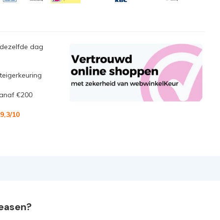
 dezelfde dag
steigerkeuring
anaf €200
9,3
/10
leasen?