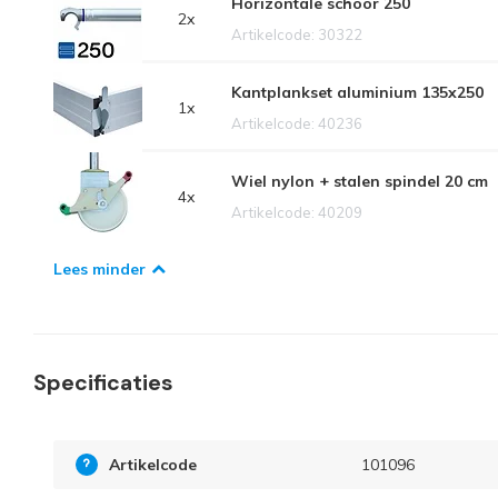
Horizontale schoor 250
2x
Artikelcode: 30322
Kantplankset aluminium 135x250
1x
Artikelcode: 40236
Wiel nylon + stalen spindel 20 cm
4x
Artikelcode: 40209
Lees minder
Specificaties
Artikelcode
101096