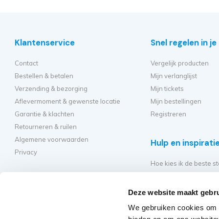
Klantenservice
Snel regelen in j
Contact
Vergelijk producten
Bestellen & betalen
Mijn verlanglijst
Verzending & bezorging
Mijn tickets
Aflevermoment & gewenste locatie
Mijn bestellingen
Garantie & klachten
Registreren
Retourneren & ruilen
Algemene voorwaarden
Hulp en inspirati
Privacy
Hoe kies ik de beste st
Welke kamersteiger mo
Hoe bouw ik mijn steig
Deze website maakt gebru
Hoe moet ik mijn rolst
We gebruiken cookies om c
Veelgestelde vragen - 