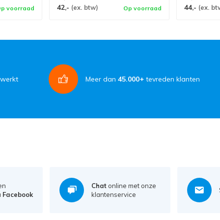
42,-
44,-
(ex. btw)
(ex. bt
p voorraad
Op voorraad
rwerkt
Meer dan
45.000+
tevreden klanten
en
Chat
online met onze
a
Facebook
klantenservice