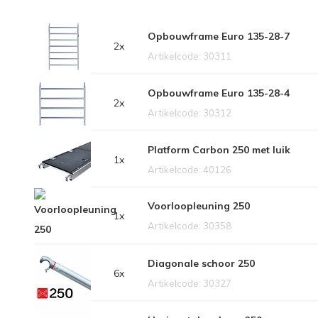
Opbouwframe Euro 135-28-7
2x
Artikelcode: 30311
Opbouwframe Euro 135-28-4
2x
Artikelcode: 30312
Platform Carbon 250 met luik
1x
Artikelcode: 40126
Voorloopleuning 250
1x
Artikelcode: 30358
Diagonale schoor 250
6x
Artikelcode: 30327