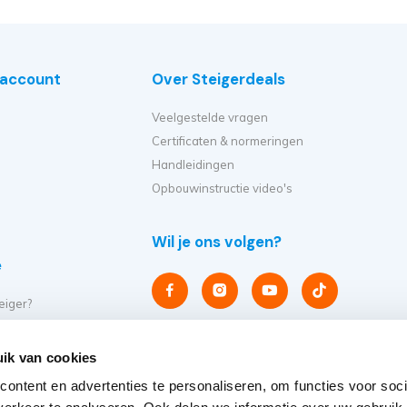
e account
Over Steigerdeals
Veelgestelde vragen
Certificaten & normeringen
Handleidingen
Opbouwinstructie video's
Wil je ons volgen?
e
eiger?
et ik kopen?
er op?
ik van cookies
eiger verplaatsen?
ontent en advertenties te personaliseren, om functies voor soci
steigers