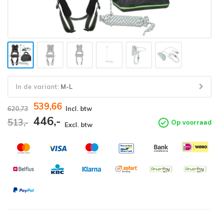
In de variant:
M-L
539,66
620,73
Incl. btw
446,-
513,-
Op voorraad
Excl. btw