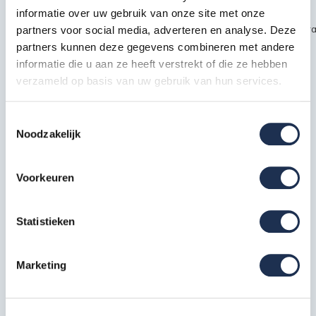
informatie over uw gebruik van onze site met onze
~~https://cdn.webshopapp.com/shops/189476/files/451435720/kra
partners voor social media, adverteren en analyse. Deze
partners kunnen deze gegevens combineren met andere
safety1.jpg
informatie die u aan ze heeft verstrekt of die ze hebben
verzameld op basis van uw gebruik van hun services.
Specificaties
Toestemmingsselectie
Noodzakelijk
EAN
7438236365366
Artikelcode
210306S
Voorkeuren
Meest behulpzame reviews
Statistieken
Kwaliteit keurmerken, certificering en
Marketing
veiligheidsnormen
Eerder bekeken door jou