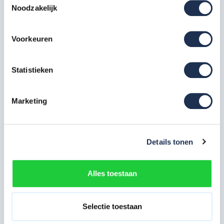
Noodzakelijk
6 x Gevelframe 75-200-8 sport
9 x Gevelframe 75-200 doorloop
Voorkeuren
2 x Gevelframe 75-100-3 eindleuning
3 x Gevelframe 75-100 doorloopbeugel
32 x ASC Horizontaal schoor 250
Statistieken
12 x ASC Diagonaal schoor 250
6 x ASC Platform 250 met luik
Marketing
6 x ASC Platform 250 zonder luik
10 x Stalen voetspindel met meeloopbuis
3 x Gevelanker staal 30 cm met kruiskoppeling
Details tonen
30 x Gevelsteiger-borgclip
Alles toestaan
Handleiding
Selectie toestaan
Meest behulpzame reviews