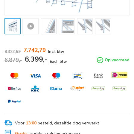
7.742,79
8.323,59
Incl. btw
6.399,-
6.879,-
Op voorraad
Excl. btw
Voor
13:00
besteld, dezelfde dag verwerkt
Gratis
jaarlijkse rolsteigerkeuring