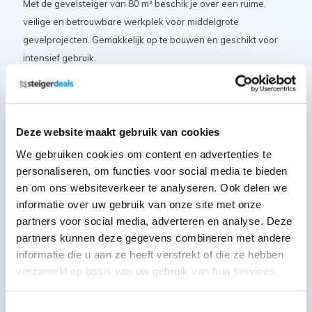
Met de gevelsteiger van 80 m² beschik je over een ruime,
veilige en betrouwbare werkplek voor middelgrote
gevelprojecten. Gemakkelijk op te bouwen en geschikt voor
intensief gebruik.
De ASC gevelsteiger van 80 m² is speciaal ontwikkeld voor
middelgrote gevelprojecten waarbij betrouwbaarheid en
werkruimte belangrijk zijn. Of het nu gaat om metselwerk,
Deze website maakt gebruik van cookies
schilderwerk of gevelrenovatie: deze steiger biedt voldoende
We gebruiken cookies om content en advertenties te
plaats en stabiliteit om meerdere vakmensen tegelijk efficiënt
personaliseren, om functies voor social media te bieden
te laten werken. Het lichte maar sterke aluminium frame maakt
en om ons websiteverkeer te analyseren. Ook delen we
de opbouw eenvoudig en de steiger goed verplaatsbaar.
informatie over uw gebruik van onze site met onze
Dankzij de stevige schoren en stabilisatoren blijft de
partners voor social media, adverteren en analyse. Deze
constructie stabiel, zelfs op grotere hoogtes. Daarmee is deze
partners kunnen deze gegevens combineren met andere
gevelsteiger een uitstekende keuze voor langdurige en
informatie die u aan ze heeft verstrekt of die ze hebben
veelzijdige projecten.
verzameld op basis van uw gebruik van hun services.
Inbegrepen gevelsteiger onderdelen
Toestemmingsselectie