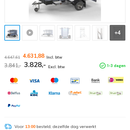
+4
4.631,88
4.647,61
Incl. btw
3.828,-
3.841,-
1-3 dagen
Excl. btw
Voor
13:00
besteld, dezelfde dag verwerkt