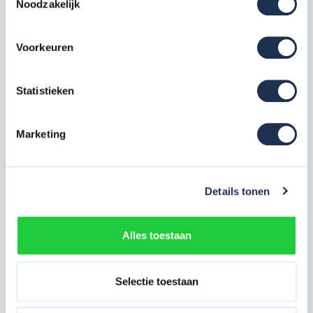
Noodzakelijk
kg
RDW en TUV type gecertificeerd
In bezit van een ABOMA certificaat
Voorkeuren
Plaats voor 8 platformen
Aanhanger voldoet ruim aan de NEN-EN 1004 Norm
Statistieken
Marketing
Extra rolsteiger informatie
Alle onderdelen van onze rolsteigers voldoen aan de
Details tonen
regel en wetgeving, voorzien van
een TÜV
certificaat
en voldoen aan de EN 1004 (Steigerklasse II).
Hierdoor bent u verzekerd van kwaliteit en veiligheid van
Alles toestaan
de materialen & ontvangt u ook nog eens 5 jaar
fabrieksgarantie bij ons.
Selectie toestaan
De steiger heeft een buisdikte van 50 mm en een
wanddikte van 2,2 mm wat uitzonderlijke sterk en robuust