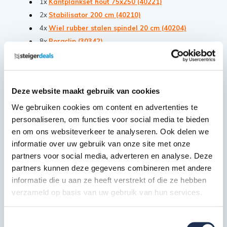
1x
Kantplankset hout 75x250 (40221)
2x
Stabilisator 200 cm (40210)
4x
Wiel rubber stalen spindel 20 cm (40204)
8x
Borgclip (30342)
*De weergegeven afbeelding dient als impressie en kan in
samenstelling afwijken van het artikel.
Deze website maakt gebruik van cookies
We gebruiken cookies om content en advertenties te
Extra steigeraanhanger informatie
personaliseren, om functies voor social media te bieden
en om ons websiteverkeer te analyseren. Ook delen we
Zowel geschikt voor steigers met een lengte van 1.90
informatie over uw gebruik van onze site met onze
als 2.50 meter
partners voor social media, adverteren en analyse. Deze
partners kunnen deze gegevens combineren met andere
BE-rijbewijs is niet benodigd
informatie die u aan ze heeft verstrekt of die ze hebben
Geleverd met een 13-polig steekcontact
verzameld op basis van uw gebruik van hun services.
Alle onderdelen zijn van hoogwaardig aluminium
Zeer licht en wendbaar in gebruik
Toestemmingsselectie
Ongeremde maximale gewicht op de aanhanger: 750