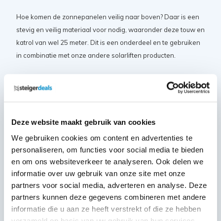
Hoe komen de zonnepanelen veilig naar boven? Daar is een
stevig en veilig materiaal voor nodig, waaronder deze touw en
katrol van wel 25 meter. Dit is een onderdeel en te gebruiken
in combinatie met onze andere solarliften producten.
Onderdeel van zonnepanelen of solarlift
Deze website maakt gebruik van cookies
Te gebruiken in combinatie met onze:
We gebruiken cookies om content en advertenties te
personaliseren, om functies voor social media te bieden
Laadplateau voor zonnepanelen lift
en om ons websiteverkeer te analyseren. Ook delen we
Basis liftframe voor zonnepanelen lift
informatie over uw gebruik van onze site met onze
Koppelklauw voor zonnepanelen lift
partners voor social media, adverteren en analyse. Deze
partners kunnen deze gegevens combineren met andere
informatie die u aan ze heeft verstrekt of die ze hebben
verzameld op basis van uw gebruik van hun services.