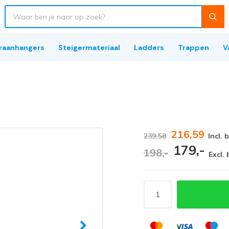
raanhangers
Steigermateriaal
Ladders
Trappen
V
216,59
239,58
Incl. 
179,-
198,-
Excl.