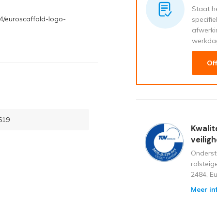
Staat he
4/euroscaffold-logo-
specifi
afwerki
werkda
Of
619
Kwalit
veilig
Onderst
rolstei
2484, E
Meer in