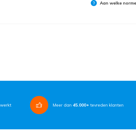
Aan welke normen
rwerkt
Meer dan
45.000+
tevreden klanten