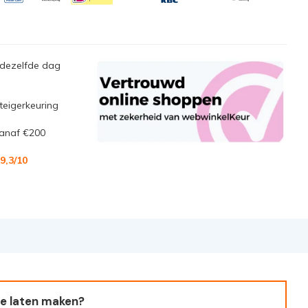
 dezelfde dag
steigerkeuring
anaf €200
9,3
/10
e laten maken?