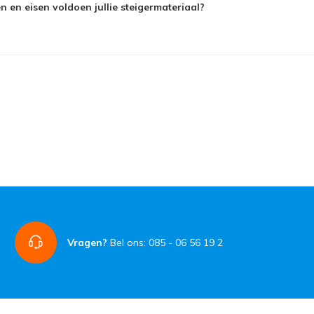
 en eisen voldoen jullie steigermateriaal?
Vragen?
Bel ons: 085 - 06 56 19 2