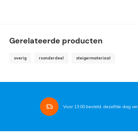
Gerelateerde producten
overig
rsonderdeel
steigermateriaal
Voor
13:00
besteld, dezelfde dag ve