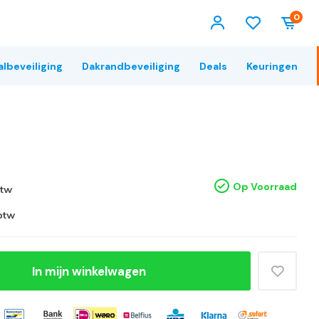
0
albeveiliging
Dakrandbeveiliging
Deals
Keuringen
Op Voorraad
btw
 btw
In mijn winkelwagen