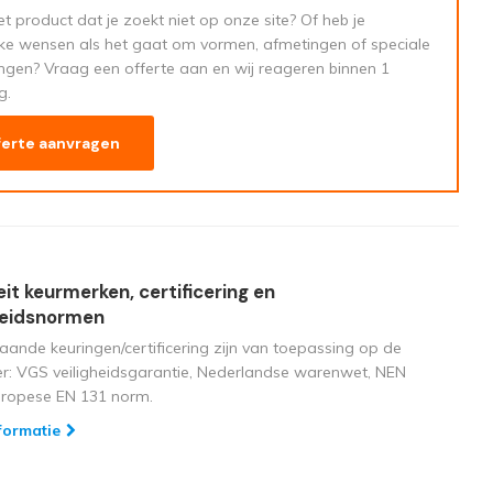
t product dat je zoekt niet op onze site? Of heb je
eke wensen als het gaat om vormen, afmetingen of speciale
ngen? Vraag een offerte aan en wij reageren binnen 1
g.
ferte aanvragen
eit keurmerken, certificering en
heidsnormen
aande keuringen/certificering zijn van toepassing op de
ger: VGS veiligheidsgarantie, Nederlandse warenwet, NEN
uropese EN 131 norm.
formatie