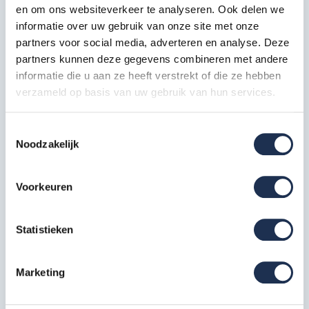
Max
en om ons websiteverkeer te analyseren. Ook delen we
150 kg
draagkracht
informatie over uw gebruik van onze site met onze
partners voor social media, adverteren en analyse. Deze
Aluminium
partners kunnen deze gegevens combineren met andere
met
informatie die u aan ze heeft verstrekt of die ze hebben
Materiaal
transparante
verzameld op basis van uw gebruik van hun services.
polyester
coating
Toestemmingsselectie
* Aantal treden op de afbeelding kan afwijken van dit artikel.
Noodzakelijk
Voorkeuren
Extra informatie
Statistieken
10 jaar garantie
Gratis verzending in Nederland & België
Voldoet aan de NEN 2482 / EN 131 norm
Marketing
Dubbel oploopbaar dus handig om samen op te
werken