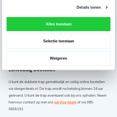
Eenvoudig op te bergen, deze dubbele trap neemt
Details tonen
opgevouwen weinig plaats in
Praktische trap: licht van gewicht en wordt gemakkelijk
Alles toestaan
handmatig verplaatst
Stabiel met zijn antislip-poten
Extra beveiliging tegen spreiden en toeschuiven via 2e
Selectie toestaan
scharnierplatform onder het bovenste platform
Weigeren
Eenvoudig bestellen
U kunt de dubbele trap gemakkelijk en veilig online bestellen
via steigerdeals.nl. De trap wordt na betaling binnen 24 uur
geleverd. U kunt de trap eventueel ook bij ons ophalen. Neem
hiervoor contact op met ons
service team
of via 085-
0656192.