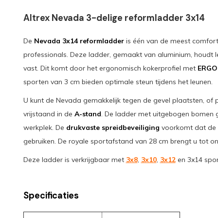
Altrex Nevada 3-delige reformladder 3x14
De
Nevada 3x14 reformladder
is één van de meest comfort
professionals. Deze ladder, gemaakt van aluminium, houdt lek
vast. Dit komt door het ergonomisch kokerprofiel met
ERGO
sporten van 3 cm bieden optimale steun tijdens het leunen.
U kunt de Nevada gemakkelijk tegen de gevel plaatsten, of
vrijstaand in de
A-stand
. De ladder met uitgebogen bomen ge
werkplek. De
drukvaste spreidbeveiliging
voorkomt dat de d
gebruiken. De royale sportafstand van 28 cm brengt u tot 
Deze ladder is verkrijgbaar met
3x8
,
3x10
,
3x12
en 3x14 spor
Specificaties