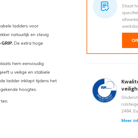
Staat he
specifi
afwerki
abele ladders voor
werkda
ker natuurlijk en stevig
Of
-GRIP.
De extra hoge
 plaats hem eenvoudig
eft u veilige en stabiele
e ladder inklapt tijdens het
Kwalit
veilig
ongekende hoogtes.
Onderst
ten.
rolstei
2484, E
Meer in