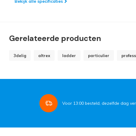
Bekijk alle specificaties
Gerelateerde producten
3delig
altrex
ladder
particulier
profess
Voor
13:00
besteld, dezelfde dag ve