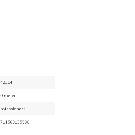
242314
0 meter
rofessioneel
8711563135536