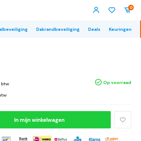
0
albeveiliging
Dakrandbeveiliging
Deals
Keuringen
Op voorraad
. btw
 btw
In mijn winkelwagen