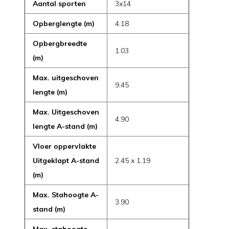
Aantal sporten
3x14
Opberglengte (m)
4.18
Opbergbreedte
1.03
(m)
Max. uitgeschoven
9.45
lengte (m)
Max. Uitgeschoven
4.90
lengte A-stand (m)
Vloer oppervlakte
Uitgeklapt A-stand
2.45 x 1.19
(m)
Max. Stahoogte A-
3.90
stand (m)