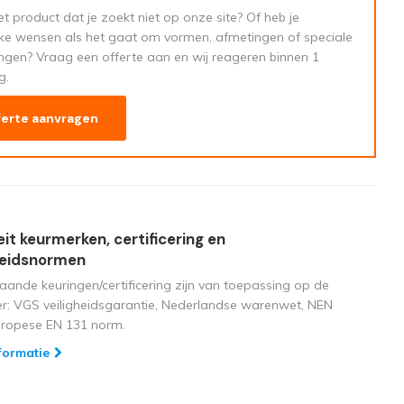
t product dat je zoekt niet op onze site? Of heb je
eke wensen als het gaat om vormen, afmetingen of speciale
ngen? Vraag een offerte aan en wij reageren binnen 1
g.
ferte aanvragen
eit keurmerken, certificering en
heidsnormen
aande keuringen/certificering zijn van toepassing op de
ger: VGS veiligheidsgarantie, Nederlandse warenwet, NEN
uropese EN 131 norm.
formatie