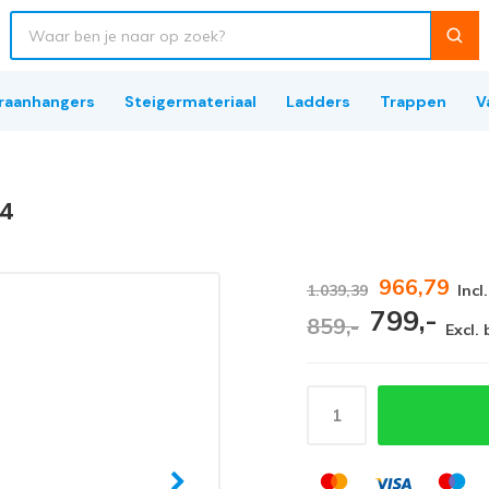
raanhangers
Steigermateriaal
Ladders
Trappen
V
14
966,79
1.039,39
Incl
799,-
859,-
Excl.