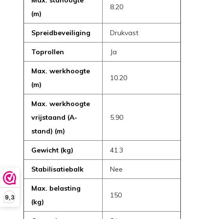
Max. stahoogte
8.20
(m)
Spreidbeveiliging
Drukvast
Toprollen
Ja
Max. werkhoogte
10.20
(m)
Max. werkhoogte
vrijstaand (A-
5.90
stand) (m)
Gewicht (kg)
41.3
Stabilisatiebalk
Nee
Max. belasting
150
9,3
(kg)