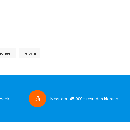
ioneel
reform
rwerkt
Meer dan
45.000+
tevreden klanten