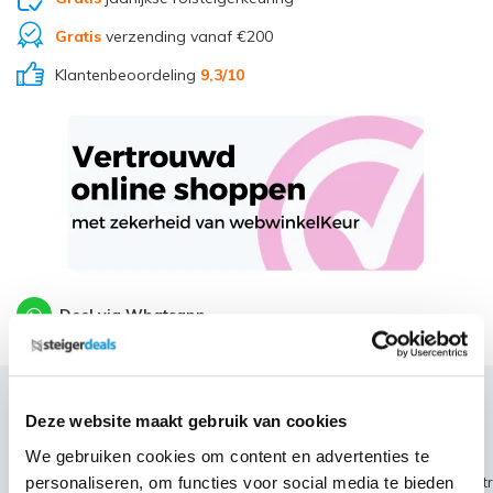
Gratis
verzending vanaf €200
Klantenbeoordeling
9,3
/10
Deel via Whatsapp
Productbeschrijving
Deze website maakt gebruik van cookies
We gebruiken cookies om content en advertenties te
personaliseren, om functies voor social media te bieden
~~https://cdn.webshopapp.com/shops/189476/files/441051919/alt