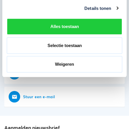
Eerder bekeken door jou
Details tonen
Direct contact opnemen
Alles toestaan
Heb je nog vragen?
Onze klantenservice is vanaf weer geopend
Selectie toestaan
Bereikbaar op 085 - 06 56 19 2
Weigeren
Vraag nu direct een offerte aan
Stuur een e-mail
Aanmelden nieuwsbrief