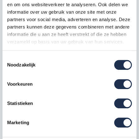
en om ons websiteverkeer te analyseren. Ook delen we
logo-data1-photoroompng-photoroom.png
informatie over uw gebruik van onze site met onze
partners voor social media, adverteren en analyse. Deze
Specificaties
partners kunnen deze gegevens combineren met andere
informatie die u aan ze heeft verstrekt of die ze hebben
verzameld op basis van uw gebruik van hun services.
Artikelcode
302926
Toestemmingsselectie
Breedte in cm
90 cm
Noodzakelijk
EAN
8711563229235
Voorkeuren
Meest behulpzame reviews
Statistieken
Kwaliteit keurmerken, certificering en
veiligheidsnormen
Marketing
Veelgestelde vragen