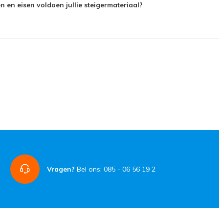
 en eisen voldoen jullie steigermateriaal?
Vragen?
Bel ons: 085 - 06 56 19 2