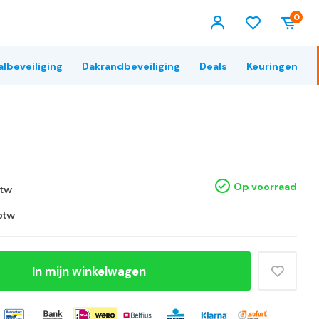
0
albeveiliging
Dakrandbeveiliging
Deals
Keuringen
Op voorraad
btw
 btw
In mijn winkelwagen