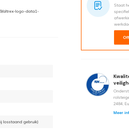
Staat he
9/altrex-logo-data1-
specifi
afwerki
werkda
Of
Kwalit
veilig
Onderst
rolstei
2484, E
Meer in
ij losstaand gebruik)