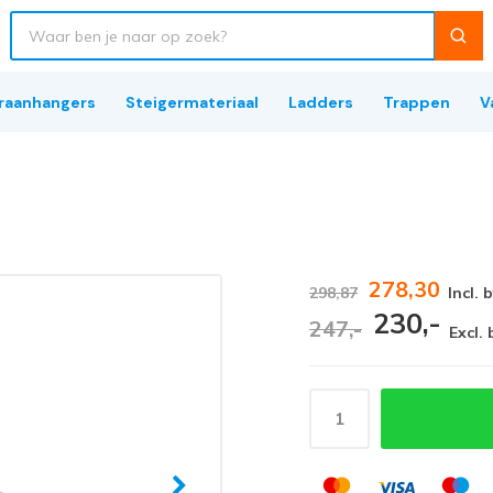
raanhangers
Steigermateriaal
Ladders
Trappen
V
278,30
298,87
Incl. 
230,-
247,-
Excl.