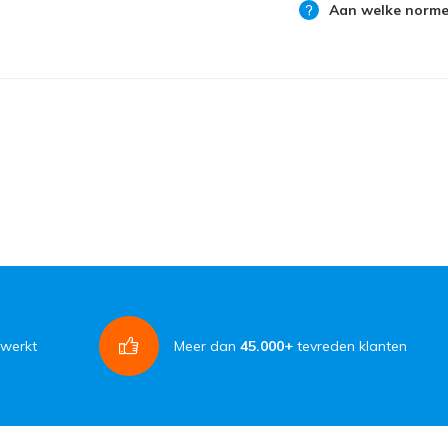
Aan welke normen
rwerkt
Meer dan
45.000+
tevreden klanten