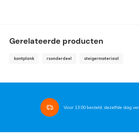
Gerelateerde producten
kantplank
rsonderdeel
steigermateriaal
Voor
13:00
besteld, dezelfde dag ve