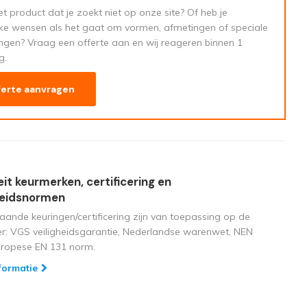
t product dat je zoekt niet op onze site? Of heb je
eke wensen als het gaat om vormen, afmetingen of speciale
ngen? Vraag een offerte aan en wij reageren binnen 1
g.
ferte aanvragen
eit keurmerken, certificering en
heidsnormen
aande keuringen/certificering zijn van toepassing op de
ger: VGS veiligheidsgarantie, Nederlandse warenwet, NEN
uropese EN 131 norm.
formatie