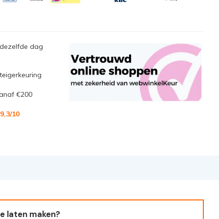
 dezelfde dag
steigerkeuring
anaf €200
9,3
/10
e laten maken?