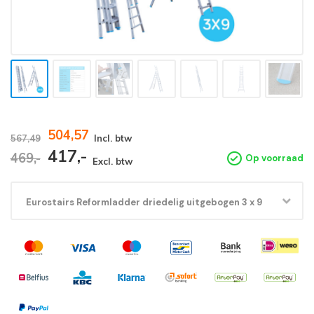
504,57
567,49
Incl. btw
417,-
469,-
Op voorraad
Excl. btw
Eurostairs Reformladder driedelig uitgebogen 3 x 9
sporten