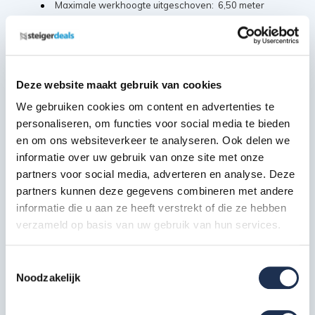
Maximale werkhoogte uitgeschoven: 6,50 meter
Gewicht: 18,8 kg
Diepte sport / stavlak: 4 cm
Ergonomisch profiel: 65 mm
Maximaal draaggewicht: 150 kg
Deze website maakt gebruik van cookies
Materiaal: Aluminium
We gebruiken cookies om content en advertenties te
personaliseren, om functies voor social media te bieden
en om ons websiteverkeer te analyseren. Ook delen we
informatie over uw gebruik van onze site met onze
Extra informatie
partners voor social media, adverteren en analyse. Deze
partners kunnen deze gegevens combineren met andere
35 jaar garantie
informatie die u aan ze heeft verstrekt of die ze hebben
Gratis verzending in Nederland & België
verzameld op basis van uw gebruik van hun services.
Voldoet aan de NEN 2482 / EN 131 norm
Verschillende standen te gebruiken; rechte ladder, een
Toestemmingsselectie
dubbel oploopbare trap of in de A-stand
Noodzakelijk
Antislip doppen voor extra stabiliteit
Eenvoudig meer hoogte creëren