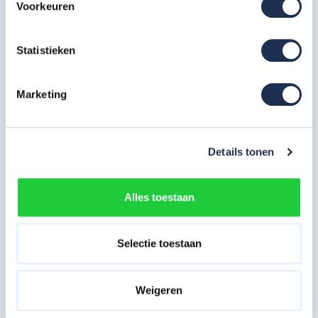
Voorkeuren
Veelzijdig inzetbaar; vanwege de mogelijke vormen en
de diversiteit in werkhoogtes
Statistieken
Brede stabiliteitsbalk en antislipvoeten maken de
ladder veilig in gebruik
Marketing
Eenvoudig bestellen
Details tonen
U kunt de driedelige ladder gemakkelijk en snel online
bestellen via steigerdeals.nl. De ladder wordt na betaling
Alles toestaan
binnen 24 uur geleverd. U kunt de ladder eventueel ook bij ons
ophalen. Neem hiervoor contact op met ons
service team
of
via 085-0656192.
Selectie toestaan
Weigeren
Specificaties