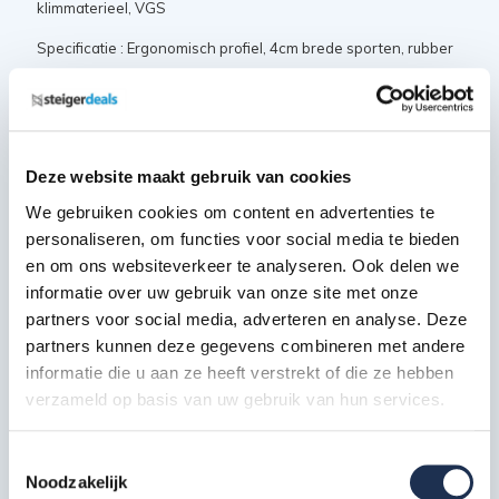
klimmaterieel, VGS
Specificatie : Ergonomisch profiel, 4cm brede sporten, rubber
antislip doppen
Deze website maakt gebruik van cookies
Specificaties:
We gebruiken cookies om content en advertenties te
personaliseren, om functies voor social media te bieden
Aantal sporten: 20
en om ons websiteverkeer te analyseren. Ook delen we
Lengte: 525 cm
informatie over uw gebruik van onze site met onze
Profiel: 65
partners voor social media, adverteren en analyse. Deze
Gewicht: 12 kg
partners kunnen deze gegevens combineren met andere
Breedte: 42/66 cm
informatie die u aan ze heeft verstrekt of die ze hebben
verzameld op basis van uw gebruik van hun services.
Toestemmingsselectie
Noodzakelijk
Extra informatie