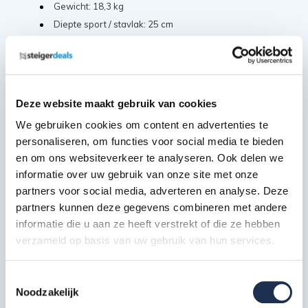
Gewicht: 18,3 kg
Diepte sport / stavlak: 25 cm
Sportafstand: 25 cm
Extra brede sporten: 40 mm
Ergonomisch profiel
Antislip doppen
Deze website maakt gebruik van cookies
We gebruiken cookies om content en advertenties te
personaliseren, om functies voor social media te bieden
Extra informatie
en om ons websiteverkeer te analyseren. Ook delen we
informatie over uw gebruik van onze site met onze
Kan in A-stand gezet worden
partners voor social media, adverteren en analyse. Deze
partners kunnen deze gegevens combineren met andere
Voldoet aan EN 131,Warenwet besluit draagbaar
informatie die u aan ze heeft verstrekt of die ze hebben
klimmaterieel en VGS
verzameld op basis van uw gebruik van hun services.
Geanodiseerd aluminium uitvoering mogelijk: geeft niet
af
Toestemmingsselectie
Gevelrollen vanaf 2 x 12 sporten
Noodzakelijk
5 jaar garantie