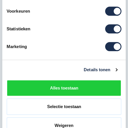
Gratis verzending in Nederland & België
Veilige ladder: met schuifvlakken die in de werkpositie
Voorkeuren
vergrendeld zijn
Eenvoudig op te bergen, deze 2 delige ladder neemt
Statistieken
opgevouwen weinig plaats in
Praktische ladder: licht van gewicht en wordt
Marketing
gemakkelijk handmatig verplaatst
Stabiel met zijn antislip-ladderpoten
Details tonen
Eenvoudig bestellen
Alles toestaan
U kunt de tweedelige ladder gemakkelijk en veilig online
bestellen via steigerdeals.nl. De ladder wordt na betaling
Selectie toestaan
binnen 24 uur geleverd. U kunt de ladder eventueel ook bij ons
ophalen. Neem hiervoor contact op met ons
service team
of
via 085-0656192.
Weigeren