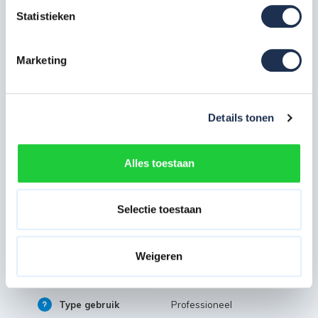
cm
4x
Statistieken
Artikelcode: 40209
Marketing
Specificaties
Artikelcode
101233
Details tonen
Maximale
14 meter
werkhoogte in m
Alles toestaan
Breedte in cm
135 cm
Selectie toestaan
Platformlengte in
190 cm
cm
Weigeren
Dubbelzijdig (bij
Voorloopleuning
losstaand gebruik)
Type gebruik
Professioneel