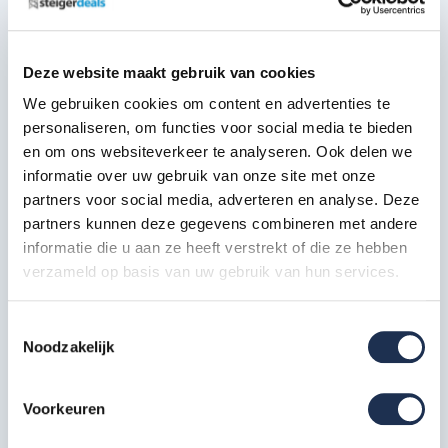
Voorloopleuning 190
12x
Artikelcode: 30359
Deze website maakt gebruik van cookies
We gebruiken cookies om content en advertenties te
Diagonale schoor 190
personaliseren, om functies voor social media te bieden
4x
Artikelcode: 30326
en om ons websiteverkeer te analyseren. Ook delen we
informatie over uw gebruik van onze site met onze
partners voor social media, adverteren en analyse. Deze
Horizontale schoor 190
2x
partners kunnen deze gegevens combineren met andere
Artikelcode: 30321
informatie die u aan ze heeft verstrekt of die ze hebben
verzameld op basis van uw gebruik van hun services.
Telestabilisator 300 cm
2x
Artikelcode: 40213
Toestemmingsselectie
Noodzakelijk
Kantplankset aluminium
135x190
1x
Artikelcode: 40235
Voorkeuren
Wiel nylon + stalen spindel 20