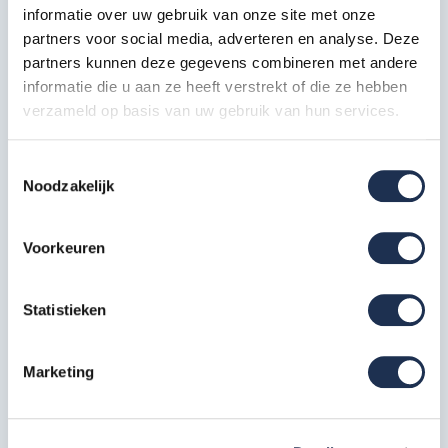
informatie over uw gebruik van onze site met onze
logo-data.png
partners voor social media, adverteren en analyse. Deze
partners kunnen deze gegevens combineren met andere
Specificaties
informatie die u aan ze heeft verstrekt of die ze hebben
verzameld op basis van uw gebruik van hun services.
Artikelcode
ER-7
Toestemmingsselectie
Noodzakelijk
Type gebruik
Professioneel
EAN
8720143500015
Voorkeuren
Meest behulpzame reviews
Statistieken
Kwaliteit keurmerken, certificering en
Marketing
veiligheidsnormen
Eerder bekeken door jou