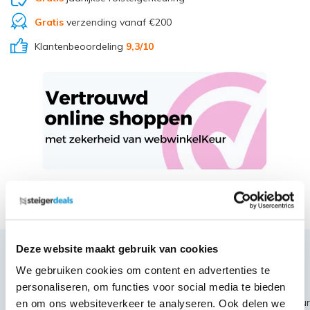
Gratis
verzending vanaf €200
Klantenbeoordeling
9,3/10
Deel via Whatsapp
Deze website maakt gebruik van cookies
Productbeschrijving
We gebruiken cookies om content en advertenties te
personaliseren, om functies voor social media te bieden
~~https://cdn.webshopapp.com/shops/189476/files/399720984/eur
en om ons websiteverkeer te analyseren. Ook delen we