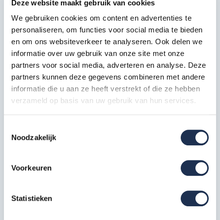
Deze website maakt gebruik van cookies
Specificaties
We gebruiken cookies om content en advertenties te
personaliseren, om functies voor social media te bieden
Artikelcode
303721
en om ons websiteverkeer te analyseren. Ook delen we
informatie over uw gebruik van onze site met onze
Maximale
14 meter
partners voor social media, adverteren en analyse. Deze
werkhoogte in m
partners kunnen deze gegevens combineren met andere
Breedte in cm
135 cm
informatie die u aan ze heeft verstrekt of die ze hebben
verzameld op basis van uw gebruik van hun services.
Platformlengte in
190 cm
cm
Toestemmingsselectie
Noodzakelijk
Dubbelzijdig (bij
Voorloopleuning
losstaand gebruik)
Voorkeuren
Type gebruik
Professioneel
Bekijk alle specificaties
Statistieken