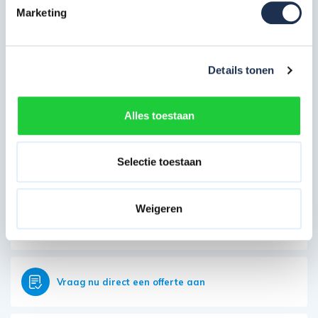
Meest behulpzame reviews
Marketing
Kwaliteit keurmerken, certificering en
veiligheidsnormen
Details tonen
Veelgestelde vragen
Eerder bekeken door jou
Alles toestaan
Direct contact opnemen
Selectie toestaan
Heb je nog vragen?
Onze klantenservice is vanaf weer geopend
Weigeren
Bereikbaar op 085 - 06 56 19 2
Vraag nu direct een offerte aan