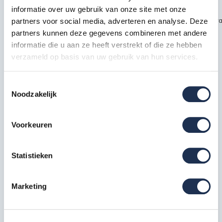
informatie over uw gebruik van onze site met onze
~~https://cdn.webshopapp.com/shops/189476/files/451435720/kra
partners voor social media, adverteren en analyse. Deze
partners kunnen deze gegevens combineren met andere
safety1.jpg
informatie die u aan ze heeft verstrekt of die ze hebben
verzameld op basis van uw gebruik van hun services.
Specificaties
Toestemmingsselectie
Noodzakelijk
EAN
7434653426444
Artikelcode
211327S
Voorkeuren
Meest behulpzame reviews
Statistieken
Kwaliteit keurmerken, certificering en
Marketing
veiligheidsnormen
Eerder bekeken door jou