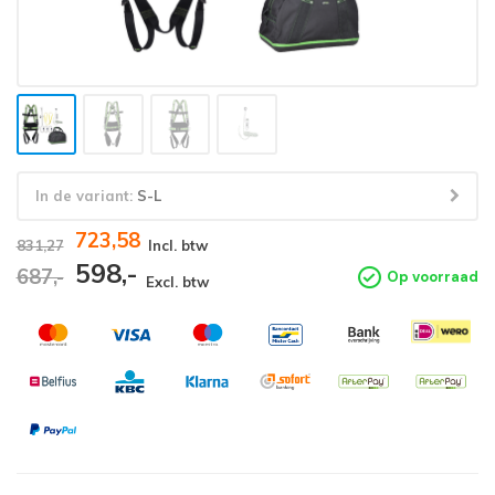
In de variant:
S-L
723,58
831,27
Incl. btw
598,-
687,-
Op voorraad
Excl. btw